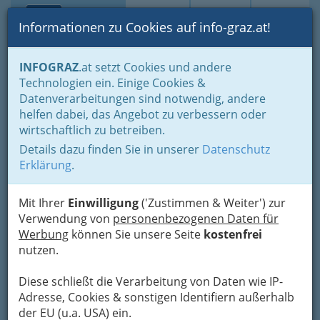
Toggle navi
Suche
Login
Menü
Informationen zu Cookies auf info-graz.at!
Home
Lifestyle
Hoamat - Steiermark - unsere Heimat
INFOGRAZ
.at setzt Cookies und andere
Buschenschank
Buschenschänke in Stainz
Technologien ein. Einige Cookies &
Datenverarbeitungen sind notwendig, andere
Buschenschänke in Stainz
helfen dabei, das Angebot zu verbessern oder
wirtschaftlich zu betreiben.
Details dazu finden Sie in unserer
Datenschutz
Bezirksauswahl
Erklärung
.
Alle Bezirke
Mit Ihrer
Einwilligung
('Zustimmen & Weiter') zur
Verwendung von
personenbezogenen Daten für
1
Buschenschank Ertl Johann
Werbung
können Sie unsere Seite
kostenfrei
nutzen.
Rassach 27, 8510 Stainz
+43 3463 4825
Diese schließt die Verarbeitung von Daten wie IP-
Karte & Routenplaner
Eintrag ändern
Adresse, Cookies & sonstigen Identifiern außerhalb
der EU (u.a. USA) ein.
Kategorien