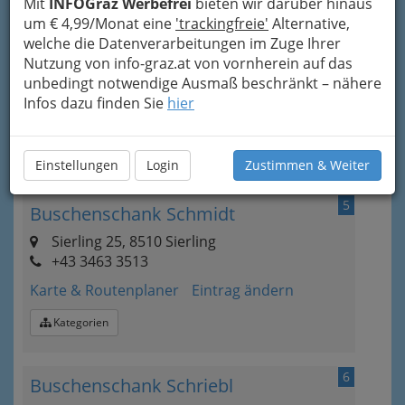
Mit
INFOGraz Werbefrei
bieten wir darüber hinaus
4
Franz Reinbacher Buschenschank
um € 4,99/Monat eine
'trackingfreie'
Alternative,
Reinbacher
welche die Datenverarbeitungen im Zuge Ihrer
Nutzung von info-graz.at von vornherein auf das
Stallhof 10, 8510 Stainz
unbedingt notwendige Ausmaß beschränkt – nähere
+43 3463 2881
Infos dazu finden Sie
hier
Karte & Routenplaner
Eintrag ändern
Kategorien
Einstellungen
Login
Zustimmen & Weiter
5
Buschenschank Schmidt
Sierling 25, 8510 Sierling
+43 3463 3513
Karte & Routenplaner
Eintrag ändern
Kategorien
6
Buschenschank Schriebl