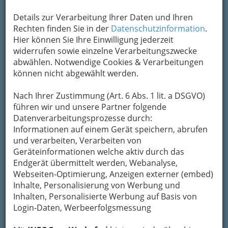
Details zur Verarbeitung Ihrer Daten und Ihren
Rechten finden Sie in der
Datenschutzinformation
2
.
Buschenschank Jud
Hier können Sie Ihre Einwilligung jederzeit
Schilchergasse 8, 8510 Stainz
widerrufen sowie einzelne Verarbeitungszwecke
+43 3463 2344
abwählen. Notwendige Cookies & Verarbeitungen
können nicht abgewählt werden.
E-Mail
Karte & Routenplaner
Eintrag ändern
Nach Ihrer Zustimmung (Art. 6 Abs. 1 lit. a DSGVO)
Kategorien
führen wir und unsere Partner folgende
Datenverarbeitungsprozesse durch:
Informationen auf einem Gerät speichern, abrufen
3
Buschenschank Lesky
und verarbeiten, Verarbeiten von
Geräteinformationen welche aktiv durch das
Rosenkogel 45, 8510 Marhof
Endgerät übermittelt werden, Webanalyse,
+43 3463 2071
Webseiten-Optimierung, Anzeigen externer (embed)
Karte & Routenplaner
Eintrag ändern
Inhalte, Personalisierung von Werbung und
Inhalten, Personalisierte Werbung auf Basis von
Kategorien
Login-Daten, Werbeerfolgsmessung