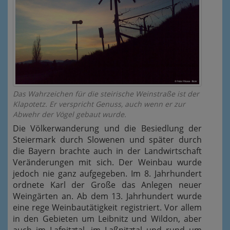
Das Wahrzeichen für die steirische Weinstraße ist der
Klapotetz. Er verspricht Genuss, auch wenn er zur
Abwehr der Vögel gebaut wurde.
Die Völkerwanderung und die Besiedlung der
Steiermark durch Slowenen und später durch
die Bayern brachte auch in der Landwirtschaft
Veränderungen mit sich. Der Weinbau wurde
jedoch nie ganz aufgegeben. Im 8. Jahrhundert
ordnete Karl der Große das Anlegen neuer
Weingärten an. Ab dem 13. Jahrhundert wurde
eine rege Weinbautätigkeit registriert. Vor allem
in den Gebieten um Leibnitz und Wildon, aber
auch im Lafnitztal, im Laßnitztal und rund um