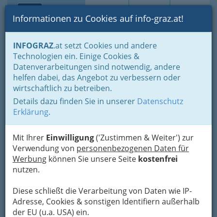
Toggle navi
Suche
Login
Menü
Informationen zu Cookies auf info-graz.at!
Home
Lifestyle
Hoamat - Steiermark - unsere Heimat
INFOGRAZ
.at setzt Cookies und andere
Buschenschank
Technologien ein. Einige Cookies &
Datenverarbeitungen sind notwendig, andere
Buschenschank in Graz oder
helfen dabei, das Angebot zu verbessern oder
wirtschaftlich zu betreiben.
steirische Buschenschenke?
Details dazu finden Sie in unserer
Datenschutz
Wie auch immer dies
Erklärung
.
korrekt ist, die Steiermark
bietet auch hier das Beste
Mit Ihrer
Einwilligung
('Zustimmen & Weiter') zur
Verwendung von
personenbezogenen Daten für
Werbung
können Sie unsere Seite
kostenfrei
Durch die Zirkularverordnung
nutzen.
vom 17. August 1784 hat Kaiser
Josef II. die rechtliche Grundlage
Diese schließt die Verarbeitung von Daten wie IP-
für den Buschenschank
Adresse, Cookies & sonstigen Identifiern außerhalb
der EU (u.a. USA) ein.
geschaffen.