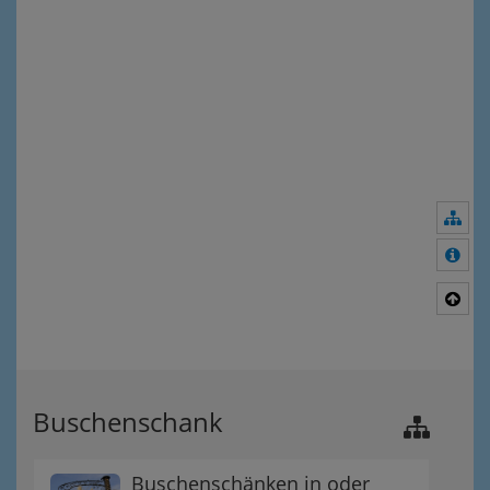
Nav
Meh
Nac
Buschenschank
Buschenschänken in oder