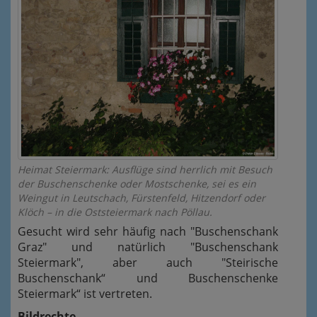
Heimat Steiermark: Ausflüge sind herrlich mit Besuch
der Buschenschenke oder Mostschenke, sei es ein
Weingut in Leutschach, Fürstenfeld, Hitzendorf oder
Klöch – in die Oststeiermark nach Pöllau.
Gesucht wird sehr häufig nach "Buschenschank
Graz" und natürlich "Buschenschank
Steiermark", aber auch "Steirische
Buschenschank“ und Buschenschenke
Steiermark“ ist vertreten.
Bildrechte