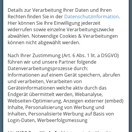
Details zur Verarbeitung Ihrer Daten und Ihren
Rechten finden Sie in der
Datenschutzinformation
.
Hier können Sie Ihre Einwilligung jederzeit
widerrufen sowie einzelne Verarbeitungszwecke
abwählen. Notwendige Cookies & Verarbeitungen
können nicht abgewählt werden.
Nach Ihrer Zustimmung (Art. 6 Abs. 1 lit. a DSGVO)
führen wir und unsere Partner folgende
Datenverarbeitungsprozesse durch:
Informationen auf einem Gerät speichern, abrufen
und verarbeiten, Verarbeiten von
Geräteinformationen welche aktiv durch das
Es sind manchmal alte, winzige Bauernhäuser, in
Endgerät übermittelt werden, Webanalyse,
denen eine Buschenschank betrieben wird.
Webseiten-Optimierung, Anzeigen externer (embed)
Inhalte, Personalisierung von Werbung und
Hier erteilte er für jedermann die Erlaubnis, die
Inhalten, Personalisierte Werbung auf Basis von
von ihm selbst erzeugten Lebensmittel, sowie
Login-Daten, Werbeerfolgsmessung
Wein und Obstmost zu allen Zeiten des Jahres,
wie, wann und zu welchem Preis er/sie will, zu