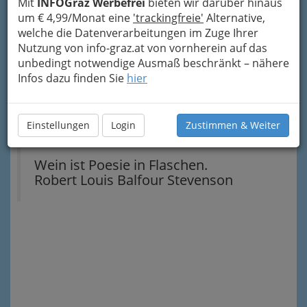
Mit
INFOGraz Werbefrei
bieten wir darüber hinaus
verkaufen oder auszuschenken.
um € 4,99/Monat eine
'trackingfreie'
Alternative,
Nach dem Werbeeintrag (davon leben wir) gibt
welche die Datenverarbeitungen im Zuge Ihrer
es noch mehr Informationen zum Thema. Diese
Nutzung von info-graz.at von vornherein auf das
können Sie auch direkt über das „Info-Icon“
unbedingt notwendige Ausmaß beschränkt – nähere
rechts oben erreichen. In der Navigation rechts
Infos dazu finden Sie
hier
finden Sie regionale Einschränkungen der
Buschenschank bis zu einzelnen Orten und
Städten.
Einstellungen
Login
Zustimmen & Weiter
Wein ist Poesie in Flaschen.
Robert Louis Balfour Stevenson