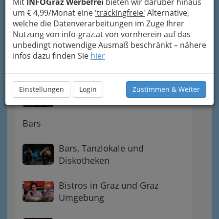
Mit
INFOGraz Werbefrei
bieten wir darüber hinaus
Kaffeerestaurant -
um € 4,99/Monat eine
'trackingfreie'
Alternative,
Restaurantkaffee
welche die Datenverarbeitungen im Zuge Ihrer
Nutzung von info-graz.at von vornherein auf das
Automatenausschank
unbedingt notwendige Ausmaß beschränkt – nähere
Infos dazu finden Sie
hier
Bahnhofs-Gastwirtschaft
Einstellungen
Login
Zustimmen & Weiter
Imbissstand - Imbissstube
Bars
Bars, Tanzlokale und
Diskotheken
Bistros in Graz und Graz
Umgebung