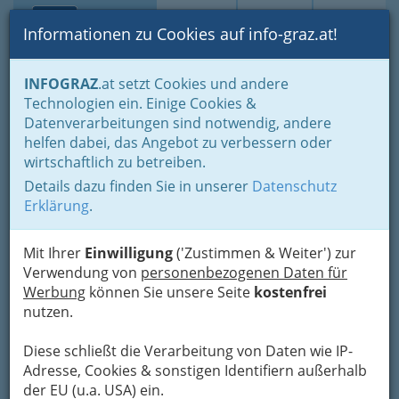
Toggle navi
Suche
Login
Menü
Informationen zu Cookies auf info-graz.at!
Home
Branchen
Tourismus & Freizeitwirtschaft
INFOGRAZ
.at setzt Cookies und andere
Gastronomie
Diskotheken und Clubs
Technologien ein. Einige Cookies &
L R Diskothekenbetriebs-
Datenverarbeitungen sind notwendig, andere
helfen dabei, das Angebot zu verbessern oder
GRZ GmbH Fledermaus
wirtschaftlich zu betreiben.
Details dazu finden Sie in unserer
Datenschutz
Triester Straße 391, 8055 Graz-Puntigam
Erklärung
.
+43 316 295 752
Mit Ihrer
Einwilligung
('Zustimmen & Weiter') zur
Verwendung von
personenbezogenen Daten für
Werbung
können Sie unsere Seite
kostenfrei
Karte
nutzen.
Adresse mit Google Maps anschauen
Diese schließt die Verarbeitung von Daten wie IP-
Adresse, Cookies & sonstigen Identifiern außerhalb
der EU (u.a. USA) ein.