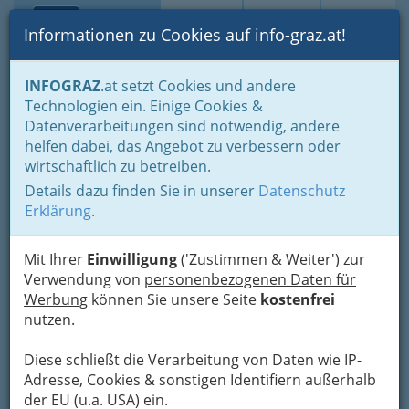
Toggle navi
Suche
Login
Menü
Informationen zu Cookies auf info-graz.at!
Home
Branchen
Tourismus & Freizeitwirtschaft
INFOGRAZ
.at setzt Cookies und andere
Gastronomie
Jausenstation
Technologien ein. Einige Cookies &
Datenverarbeitungen sind notwendig, andere
Jausenstation
helfen dabei, das Angebot zu verbessern oder
wirtschaftlich zu betreiben.
Details dazu finden Sie in unserer
Datenschutz
Bezirksauswahl
Erklärung
.
Alle Bezirke
Mit Ihrer
Einwilligung
('Zustimmen & Weiter') zur
Verwendung von
personenbezogenen Daten für
1
Cafe Oscar
Werbung
können Sie unsere Seite
kostenfrei
nutzen.
Weinzöttlstraße 3, 8045 Graz
+43 316 680 510
Diese schließt die Verarbeitung von Daten wie IP-
Karte & Routenplaner
Eintrag ändern
Adresse, Cookies & sonstigen Identifiern außerhalb
der EU (u.a. USA) ein.
Kategorien