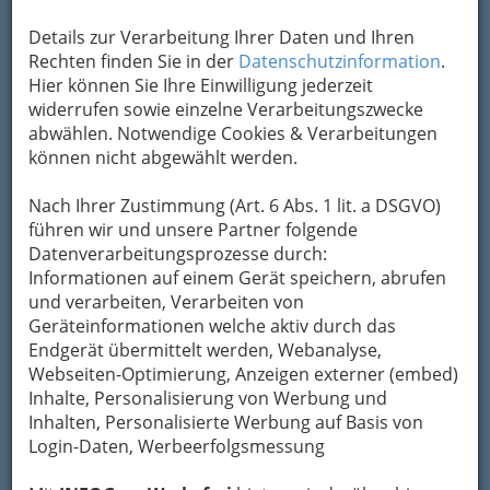
Details zur Verarbeitung Ihrer Daten und Ihren
Rechten finden Sie in der
Datenschutzinformation
2
.
Polydata Gesellschaft m.b.H.
Hier können Sie Ihre Einwilligung jederzeit
Belgiergasse 8, 8020 Graz
widerrufen sowie einzelne Verarbeitungszwecke
+43 316 712 715 - 0
abwählen. Notwendige Cookies & Verarbeitungen
+43 316 712 715 - 10
können nicht abgewählt werden.
Karte & Routenplaner
Eintrag ändern
Nach Ihrer Zustimmung (Art. 6 Abs. 1 lit. a DSGVO)
Kategorien
führen wir und unsere Partner folgende
Datenverarbeitungsprozesse durch:
Informationen auf einem Gerät speichern, abrufen
3
Steiermärkische Bank und
und verarbeiten, Verarbeiten von
Geräteinformationen welche aktiv durch das
Sparkassen Aktiengesellschaft
Endgerät übermittelt werden, Webanalyse,
Sparkassenplatz
Webseiten-Optimierung, Anzeigen externer (embed)
Sparkassenplatz 4, 8010 Graz
Inhalte, Personalisierung von Werbung und
+43 5 0100
Inhalten, Personalisierte Werbung auf Basis von
+43 5 0100 - 936 091
Login-Daten, Werbeerfolgsmessung
E-Mail
Karte & Routenplaner