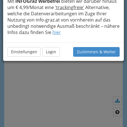
Mit
INFOGraz Werbefrei
bieten wir darüber hinaus
Eintrag ändern
um € 4,99/Monat eine
'trackingfreie'
Alternative,
welche die Datenverarbeitungen im Zuge Ihrer
Standorte
Kategorien
Nutzung von info-graz.at von vornherein auf das
unbedingt notwendige Ausmaß beschränkt – nähere
Infos dazu finden Sie
hier
Einstellungen
Login
Zustimmen & Weiter
Nav
Nac