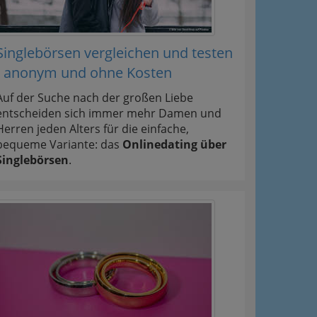
Singlebörsen vergleichen und testen
- anonym und ohne Kosten
Auf der Suche nach der großen Liebe
entscheiden sich immer mehr Damen und
Herren jeden Alters für die einfache,
bequeme Variante: das
Onlinedating über
Singlebörsen
.