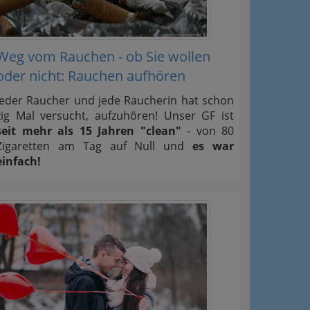
Weg vom Rauchen - ob Sie wollen
oder nicht: Rauchen aufhören
Jeder Raucher und jede Raucherin hat schon
zig Mal versucht, aufzuhören! Unser GF ist
seit mehr als 15 Jahren "clean"
- von 80
Zigaretten am Tag auf Null und
es war
einfach!