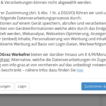
 & Verarbeitungen können nicht abgewählt werden.
rer Zustimmung (Art. 6 Abs. 1 lit. a DSGVO) führen wir und 
 folgende Datenverarbeitungsprozesse durch:
tionen auf einem Gerät speichern, abrufen und verarbeiten
iten von Geräteinformationen welche aktiv durch das Endg
telt werden, Webanalyse, Webseiten-Optimierung, Anzeige
r (embed) Inhalte, Personalisierung von Werbung und Inhal
lisierte Werbung auf Basis von Login-Daten, Werbeerfolg
OGraz Werbefrei
bieten wir darüber hinaus um € 4,99/Mona
gfreie'
Alternative, welche die Datenverarbeitungen im Zuge
 von info-graz.at von vornherein auf das unbedingt notwen
Navig
beschränkt – nähere Infos dazu finden Sie
hier
Nach
llungen
Login
Zustimmen &