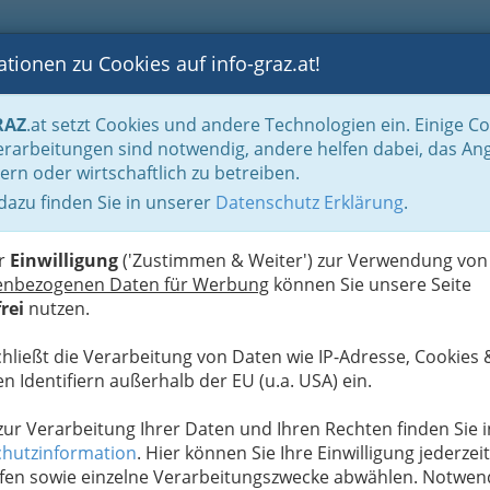
tionen zu Cookies auf info-graz.at!
B
F
G
B
GEN
LOGS
OTOS
ASTRONOMIE
RANCHEN
RAZ
.at setzt Cookies und andere Technologien ein. Einige C
ronomie
Jausenstation
rarbeitungen sind notwendig, andere helfen dabei, das An
ern oder wirtschaftlich zu betreiben.
H.
 dazu finden Sie in unserer
Datenschutz Erklärung
.
N
er
Einwilligung
('Zustimmen & Weiter') zur Verwendung von
enbezogenen Daten für Werbung
können Sie unsere Seite
rei
nutzen.
chließt die Verarbeitung von Daten wie IP-Adresse, Cookies 
n Identifiern außerhalb der EU (u.a. USA) ein.
 zur Verarbeitung Ihrer Daten und Ihren Rechten finden Sie i
hutzinformation
. Hier können Sie Ihre Einwilligung jederzeit
fen sowie einzelne Verarbeitungszwecke abwählen. Notwen