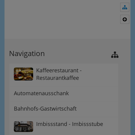
Nav
Nac
Navigation
Kaffeerestaurant -
Restaurantkaffee
Automatenausschank
Bahnhofs-Gastwirtschaft
Imbissstand - Imbissstube