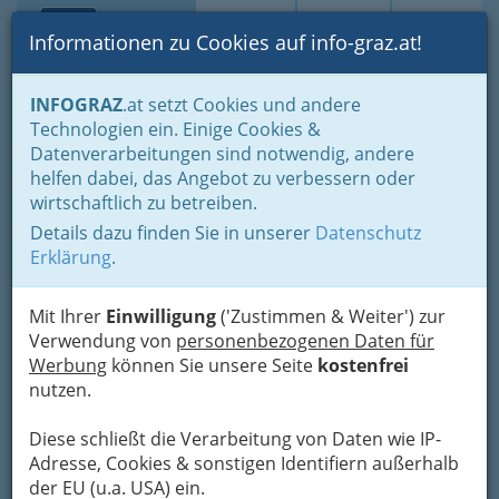
Toggle navi
Suche
Login
Menü
Informationen zu Cookies auf info-graz.at!
Home
Branchen
Tourismus & Freizeitwirtschaft
INFOGRAZ
.at setzt Cookies und andere
Gastronomie
Restaurants für Genießer
Technologien ein. Einige Cookies &
Datenverarbeitungen sind notwendig, andere
Restaurants für Genießer
helfen dabei, das Angebot zu verbessern oder
wirtschaftlich zu betreiben.
Details dazu finden Sie in unserer
Datenschutz
Essen gehen, Feste feiern und genießen – die
Erklärung
.
zahlreichen Restaurants in Graz und Graz
Umgebung haben für jeden Geschmack etwas
dabei.
Mit Ihrer
Einwilligung
('Zustimmen & Weiter') zur
Internationale Küche ergänzt
Verwendung von
personenbezogenen Daten für
sich hier perfekt mit
Werbung
können Sie unsere Seite
kostenfrei
österreichischer Hausmannskost
nutzen.
und traditioneller steirischer
Diese schließt die Verarbeitung von Daten wie IP-
Küche.
Adresse, Cookies & sonstigen Identifiern außerhalb
der EU (u.a. USA) ein.