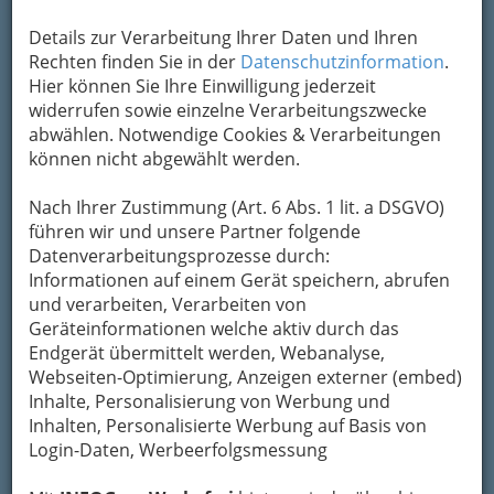
Details zur Verarbeitung Ihrer Daten und Ihren
Rechten finden Sie in der
Datenschutzinformation
.
Hier können Sie Ihre Einwilligung jederzeit
widerrufen sowie einzelne Verarbeitungszwecke
abwählen. Notwendige Cookies & Verarbeitungen
können nicht abgewählt werden.
Nach Ihrer Zustimmung (Art. 6 Abs. 1 lit. a DSGVO)
führen wir und unsere Partner folgende
Datenverarbeitungsprozesse durch:
So gesehen machen die
Grazer Restaurants
Informationen auf einem Gerät speichern, abrufen
eine kulinarische Reise fast durch die ganze Welt
und verarbeiten, Verarbeiten von
möglich, ohne dass Sie Graz und Umgebung
Geräteinformationen welche aktiv durch das
verlassen müssen! Lassen Sie sich ein auf ein
Endgerät übermittelt werden, Webanalyse,
Abenteuer und probieren Sie
Spezialitäten,die
Webseiten-Optimierung, Anzeigen externer (embed)
Sie noch nie gekostet haben
und Lokale, die Sie
Inhalte, Personalisierung von Werbung und
noch nie betreten haben!
Inhalten, Personalisierte Werbung auf Basis von
Ob
Pizzeria, rustikale Gaststube, Haubenlokal
Login-Daten, Werbeerfolgsmessung
oder Fischrestaurant
: Die Auswahl ist groß und
es gibt kaum eine kulinarische Vorliebe, die in