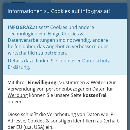
Toggle navi
Suche
Login
Menü
Informationen zu Cookies auf info-graz.at!
Home
Branchen
Tourismus & Freizeitwirtschaft
INFOGRAZ
.at setzt Cookies und andere
Gastronomie
Restaurants für Genießer
Technologien ein. Einige Cookies &
Thanthai Imbiss Asia Shop
Datenverarbeitungen sind notwendig, andere
helfen dabei, das Angebot zu verbessern oder
Schönaugasse 16, 8010 Graz
wirtschaftlich zu betreiben.
+43 664 5892 272
Details dazu finden Sie in unserer
Datenschutz
Erklärung
.
Mit Ihrer
Einwilligung
('Zustimmen & Weiter') zur
Karte
Verwendung von
personenbezogenen Daten für
Werbung
können Sie unsere Seite
kostenfrei
nutzen.
Karte anzeigen
Diese schließt die Verarbeitung von Daten wie IP-
Adresse, Cookies & sonstigen Identifiern außerhalb
der EU (u.a. USA) ein.