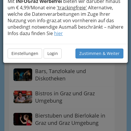
Mit
INFOGraz Werbefrei
bieten wir darüber hinaus
um € 4,99/Monat eine
'trackingfreie'
Alternative,
Automatenausschank
welche die Datenverarbeitungen im Zuge Ihrer
Nutzung von info-graz.at von vornherein auf das
Bahnhofs-Gastwirtschaft
unbedingt notwendige Ausmaß beschränkt – nähere
Infos dazu finden Sie
hier
Imbissstand - Imbissstube
Einstellungen
Login
Zustimmen & Weiter
Bars
Bars, Tanzlokale und
Diskotheken
Bistros in Graz und Graz
Umgebung
Bierstuben und Bierlokale in
Graz und Graz Umgebung