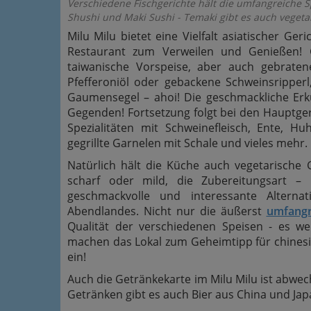
Verschiedene Fischgerichte hält die umfangreiche Sp
Shushi und Maki Sushi - Temaki gibt es auch vegeta
Milu Milu bietet eine Vielfalt asiatischer Ge
Restaurant zum Verweilen und Genießen! 
taiwanische Vorspeise, aber auch gebrate
Pfefferoniöl oder gebackene Schweinsripper
Gaumensegel – ahoi! Die geschmackliche Erkun
Gegenden! Fortsetzung folgt bei den Hauptger
Spezialitäten mit Schweinefleisch, Ente, Huh
gegrillte Garnelen mit Schale und vieles mehr.
Natürlich hält die Küche auch vegetarische G
scharf oder mild, die Zubereitungsart 
geschmackvolle und interessante Altern
Abendlandes. Nicht nur die äußerst
umfangr
Qualität der verschiedenen Speisen - es we
machen das Lokal zum Geheimtipp für chines
ein!
Auch die Getränkekarte im Milu Milu ist abwe
Getränken gibt es auch Bier aus China und Jap