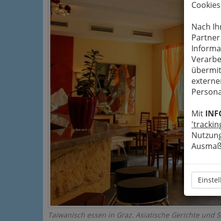
Cookies
Nach Ih
Partner
Informa
Verarbe
übermit
externe
Persona
Mit
INF
'trackin
Nutzung
Ausmaß 
Einste
Taiwanisch essen in Graz. Asiatische Gerichte und 