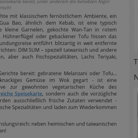
eisekarte bereit, unter anderem die beliebten Nigiri
risch!
richte mit klassischem fernöstlichem Ambiente, ein
Gua Bao, ähnlich dem Kebab, ist eine typisch
ne kleine Garnelen, gekochte Wan-Tan in rotem
l, Hühnerflügel oder gebackener Tofu hissen das
dungsreise entführt blitzartig in weit entfernte
ichten: DIM SUM – speziell taiwanisch und andere
n, aber auch Fischspezialitäten, Lachs Teriyaki,
T
erichte bereit: gebratene Melanzani oder Tofu...
N
– knackiges Gemüse im Wok gegart - ist eine
ative zur gewohnten vegetarischen Küche des
eiche Speisekarte
, sondern auch die vorzügliche
rden ausschließlich frische Zutaten verwendet -
ische Spezialitäten und laden zum Wiederkommen
chslungsreich: neben heimischen und taiwanischen
an!