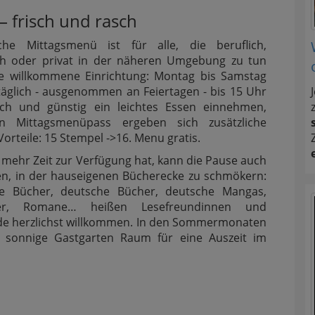
– frisch und rasch
che Mittagsmenü ist für alle, die beruflich,
ich oder privat in der näheren Umgebung zu tun
e willkommene Einrichtung: Montag bis Samstag
 täglich - ausgenommen an Feiertagen - bis 15 Uhr
asch und günstig ein leichtes Essen einnehmen,
n Mittagsmenüpass ergeben sich zusätzliche
Vorteile: 15 Stempel ->16. Menu gratis.
mehr Zeit zur Verfügung hat, kann die Pause auch
en, in der hauseigenen Bücherecke zu schmökern:
he Bücher, deutsche Bücher, deutsche Mangas,
er, Romane… heißen Lesefreundinnen und
de herzlichst willkommen. In den Sommermonaten
r sonnige Gastgarten Raum für eine Auszeit im