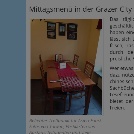
Mittagsmenü in der Grazer City 
Das tägli
geschäftl
haben ein
lässt sich
frisch, r
durch de
preisliche 
Wer etwas 
dazu nütz
chinesisc
Sachbüch
Lesefreun
bietet de
Freien.
Beliebter Treffpunkt für Asien-Fans!
Fotos von Taiwan, Postkarten von
Austauschstudenten und viele