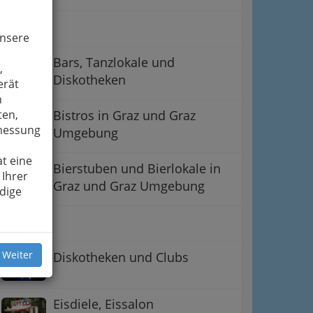
Bars
unsere
Bars, Tanzlokale und
,
Diskotheken
erät
n
ten,
Bistros in Graz und Graz
smessung
Umgebung
t eine
Bierstuben und Bierlokale in
 Ihrer
Graz und Graz Umgebung
dige
Buffet
 Weiter
Diskotheken und Clubs
Eisdiele, Eissalon