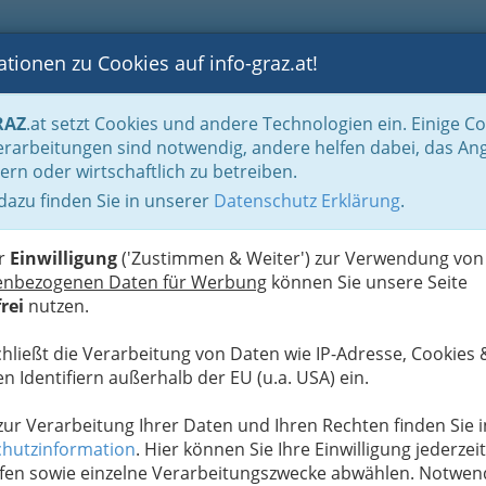
tionen zu Cookies auf info-graz.at!
B
F
G
B
GEN
LOGS
OTOS
ASTRONOMIE
RANCHEN
RAZ
.at setzt Cookies und andere Technologien ein. Einige C
ronomie
Restaurants für Genießer
rarbeitungen sind notwendig, andere helfen dabei, das An
ern oder wirtschaftlich zu betreiben.
staurant
 dazu finden Sie in unserer
Datenschutz Erklärung
.
N
er
Einwilligung
('Zustimmen & Weiter') zur Verwendung von
enbezogenen Daten für Werbung
können Sie unsere Seite
rei
nutzen.
chließt die Verarbeitung von Daten wie IP-Adresse, Cookies 
n Identifiern außerhalb der EU (u.a. USA) ein.
e Variation ethnischer Einflüsse
 zur Verarbeitung Ihrer Daten und Ihren Rechten finden Sie i
hutzinformation
. Hier können Sie Ihre Einwilligung jederzeit
fen sowie einzelne Verarbeitungszwecke abwählen. Notwen