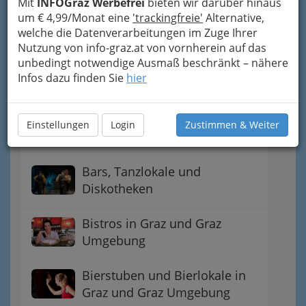
Mit
INFOGraz Werbefrei
bieten wir darüber hinaus
um € 4,99/Monat eine
'trackingfreie'
Alternative,
Automatenausschank
welche die Datenverarbeitungen im Zuge Ihrer
Nutzung von info-graz.at von vornherein auf das
Bahnhofs-Gastwirtschaft
unbedingt notwendige Ausmaß beschränkt – nähere
Infos dazu finden Sie
hier
Imbissstand - Imbissstube
Einstellungen
Login
Zustimmen & Weiter
Bars
Bars, Tanzlokale und
Diskotheken
Bistros in Graz und Graz
Umgebung
Bierstuben und Bierlokale in
Graz und Graz Umgebung