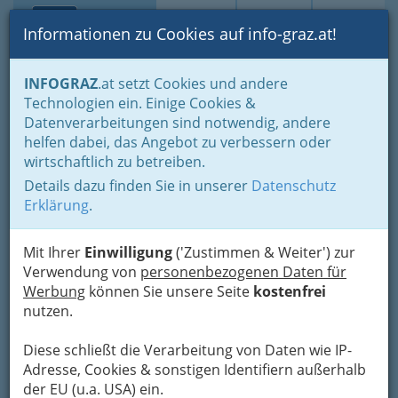
Toggle navi
Suche
Login
Menü
Informationen zu Cookies auf info-graz.at!
Home
Branchen
Tourismus & Freizeitwirtschaft
INFOGRAZ
.at setzt Cookies und andere
Gastronomie
Diskotheken und Clubs
Technologien ein. Einige Cookies &
La Magia Caribe
Datenverarbeitungen sind notwendig, andere
helfen dabei, das Angebot zu verbessern oder
Harter Straße 27, 8053 Graz
wirtschaftlich zu betreiben.
Details dazu finden Sie in unserer
Datenschutz
Erklärung
.
Karte
Mit Ihrer
Einwilligung
('Zustimmen & Weiter') zur
Verwendung von
personenbezogenen Daten für
Werbung
können Sie unsere Seite
kostenfrei
Adresse mit Google Maps anschauen
nutzen.
Diese schließt die Verarbeitung von Daten wie IP-
Adresse, Cookies & sonstigen Identifiern außerhalb
der EU (u.a. USA) ein.