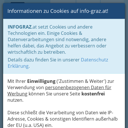
Toggle navi
Suche
Login
Menü
Informationen zu Cookies auf info-graz.at!
Home
Branchen
Tourismus & Freizeitwirtschaft
INFOGRAZ
.at setzt Cookies und andere
Gastronomie
Diskotheken und Clubs
Technologien ein. Einige Cookies &
CuntRa la Cultra - Tatjana
Datenverarbeitungen sind notwendig, andere
helfen dabei, das Angebot zu verbessern oder
Ivanovic Petrovic
wirtschaftlich zu betreiben.
Details dazu finden Sie in unserer
Datenschutz
Griesplatz 5, 8020 Graz
Erklärung
.
+43 660 1656 212
Mit Ihrer
Einwilligung
('Zustimmen & Weiter') zur
Verwendung von
personenbezogenen Daten für
Werbung
können Sie unsere Seite
kostenfrei
Karte
nutzen.
Karte anzeigen
Diese schließt die Verarbeitung von Daten wie IP-
Adresse, Cookies & sonstigen Identifiern außerhalb
Kontaktaufnahme
der EU (u.a. USA) ein.