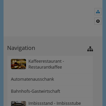
Nav
Nac
Navigation
Kaffeerestaurant -
Restaurantkaffee
Automatenausschank
Bahnhofs-Gastwirtschaft
Imbissstand - Imbissstube