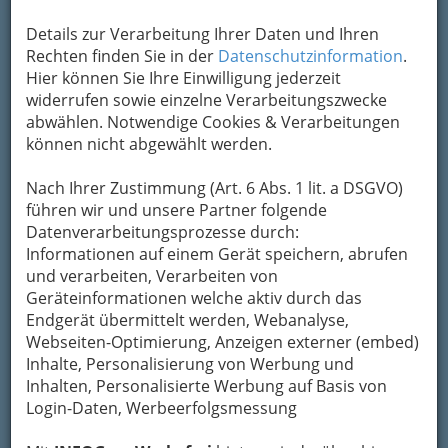
Um die Info-Graz Firmen
vor Spam-Mails zu
Details zur Verarbeitung Ihrer Daten und Ihren
bewahren
, verwenden wir an dieser Stelle zur
Rechten finden Sie in der
Datenschutzinformation
.
Übermittlung Ihrer Nachricht ein sicheres
Hier können Sie Ihre Einwilligung jederzeit
Formular. Ihre Nachricht wird nach dem
widerrufen sowie einzelne Verarbeitungszwecke
Absenden umgehend per Mail an das
abwählen. Notwendige Cookies & Verarbeitungen
Unternehmen CuntRa la Cultra - Tatjana Ivanovic
können nicht abgewählt werden.
Petrovic weitergeleitet.
Mein Name
Nach Ihrer Zustimmung (Art. 6 Abs. 1 lit. a DSGVO)
führen wir und unsere Partner folgende
Datenverarbeitungsprozesse durch:
Informationen auf einem Gerät speichern, abrufen
Meine Email Adresse
und verarbeiten, Verarbeiten von
Geräteinformationen welche aktiv durch das
Endgerät übermittelt werden, Webanalyse,
Mein Betreff
Webseiten-Optimierung, Anzeigen externer (embed)
Inhalte, Personalisierung von Werbung und
Inhalten, Personalisierte Werbung auf Basis von
Login-Daten, Werbeerfolgsmessung
Meine Nachricht