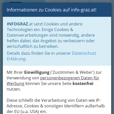
Toggle navi
Suche
Login
Menü
Informationen zu Cookies auf info-graz.at!
Home
Blogs
INFOGRAZ
.at setzt Cookies und andere
Lebens- und Genussmittel - Essen & Trinken 'auswärts' und zu
Technologien ein. Einige Cookies &
Hause
Datenverarbeitungen sind notwendig, andere
Restaurants und Beisln abseits der 'Gourmet'-Führer - subjektive,
aber ehrliche Kritik
helfen dabei, das Angebot zu verbessern oder
wirtschaftlich zu betreiben.
Nav
Restaurants und Beisln - die
Details dazu finden Sie in unserer
Datenschutz
Erklärung
.
absolut subjektive Gastro-
Kritik
Mit Ihrer
Einwilligung
('Zustimmen & Weiter') zur
Verwendung von
personenbezogenen Daten für
Hat es Ihnen geschmeckt? Darf
Werbung
können Sie unsere Seite
kostenfrei
nutzen.
es noch was sein?
Diese schließt die Verarbeitung von Daten wie IP-
Adresse, Cookies & sonstigen Identifiern außerhalb
der EU (u.a. USA) ein.