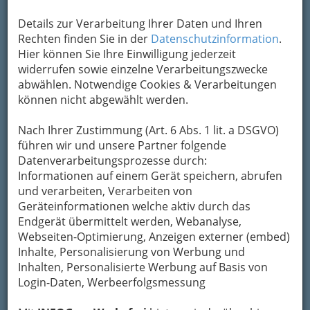
Details zur Verarbeitung Ihrer Daten und Ihren
Rechten finden Sie in der
Datenschutzinformation
.
Hier können Sie Ihre Einwilligung jederzeit
widerrufen sowie einzelne Verarbeitungszwecke
abwählen. Notwendige Cookies & Verarbeitungen
können nicht abgewählt werden.
Gutes Personal ist eine unabdingbare Basis für
ein Lokal. Der Gast möchte sich wohlfühlen und
Nach Ihrer Zustimmung (Art. 6 Abs. 1 lit. a DSGVO)
dafür sorgt vor allem das Service.
führen wir und unsere Partner folgende
Routiniertes Bedienungspersonal weiß bereits
Datenverarbeitungsprozesse durch:
lange vor der Trinkgeldgabe,
ob Gäste mit
Informationen auf einem Gerät speichern, abrufen
Essen, Trinken und Bedienung zufrieden sind
.
und verarbeiten, Verarbeiten von
Geräteinformationen welche aktiv durch das
Gut geschultes, engagiertes
Endgerät übermittelt werden, Webanalyse,
Bedienungspersonal
hat auch sofort versucht,
Webseiten-Optimierung, Anzeigen externer (embed)
zu retten was noch zu retten ist, andere
Inhalte, Personalisierung von Werbung und
Kellnerinnen und Kellner stehen dem Umstand,
Inhalten, Personalisierte Werbung auf Basis von
dass den Erwartungen des Gastes in diesem
Login-Daten, Werbeerfolgsmessung
Lokal nicht entsprochen wird, völlig emotionslos
gegenüber.