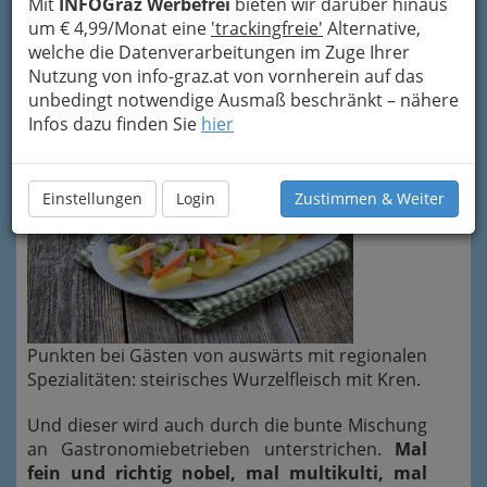
Mit
INFOGraz Werbefrei
bieten wir darüber hinaus
um € 4,99/Monat eine
'trackingfreie'
Alternative,
Gaumenfreuden - Gott in Frankreich als
welche die Datenverarbeitungen im Zuge Ihrer
Richtwert
Nutzung von info-graz.at von vornherein auf das
unbedingt notwendige Ausmaß beschränkt – nähere
Jedes Viertel hat seinen Charme….
Infos dazu finden Sie
hier
Einstellungen
Login
Zustimmen & Weiter
Punkten bei Gästen von auswärts mit regionalen
Spezialitäten: steirisches Wurzelfleisch mit Kren.
Und dieser wird auch durch die bunte Mischung
an Gastronomiebetrieben unterstrichen.
Mal
fein und richtig nobel, mal multikulti, mal