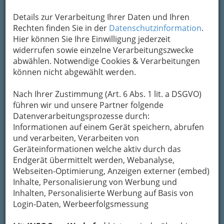
Details zur Verarbeitung Ihrer Daten und Ihren
Rechten finden Sie in der
Datenschutzinformation
.
Hier können Sie Ihre Einwilligung jederzeit
widerrufen sowie einzelne Verarbeitungszwecke
abwählen. Notwendige Cookies & Verarbeitungen
können nicht abgewählt werden.
In unterschiedlichen Epochen oder Regionen
veränderte sich die Ernährung stetig
. Doch
Nach Ihrer Zustimmung (Art. 6 Abs. 1 lit. a DSGVO)
warum ist das so?
führen wir und unsere Partner folgende
Datenverarbeitungsprozesse durch:
Informationen auf einem Gerät speichern, abrufen
und verarbeiten, Verarbeiten von
Geräteinformationen welche aktiv durch das
Endgerät übermittelt werden, Webanalyse,
Webseiten-Optimierung, Anzeigen externer (embed)
Inhalte, Personalisierung von Werbung und
Inhalten, Personalisierte Werbung auf Basis von
Login-Daten, Werbeerfolgsmessung
Essen vor Millionen von Jahren