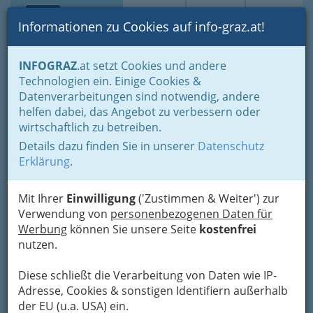
Toggle navi
Suche
Login
Menü
Informationen zu Cookies auf info-graz.at!
Home
Branchen
Gewerbe, Handwerk, Banken
INFOGRAZ
.at setzt Cookies und andere
Information und Consulting
Werbung & Marktkommunikation
Technologien ein. Einige Cookies &
Fachgruppe Werbung und Marktkommunikation
Datenverarbeitungen sind notwendig, andere
helfen dabei, das Angebot zu verbessern oder
Fachgruppe Werbung und
wirtschaftlich zu betreiben.
Marktkommunikation der
Details dazu finden Sie in unserer
Datenschutz
Erklärung
.
WKO
Wissenswertes
Mit Ihrer
Einwilligung
('Zustimmen & Weiter') zur
Verwendung von
personenbezogenen Daten für
zum
Werbung
können Sie unsere Seite
kostenfrei
Fachverband
nutzen.
Werbung und
Diese schließt die Verarbeitung von Daten wie IP-
Adresse, Cookies & sonstigen Identifiern außerhalb
Marktkommunikation der
der EU (u.a. USA) ein.