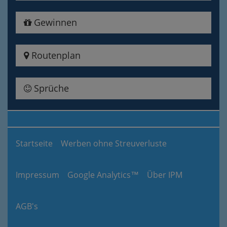
Gewinnen
Routenplan
Sprüche
Startseite
Werben ohne Streuverluste
Impressum
Google Analytics™
Über IPM
AGB's