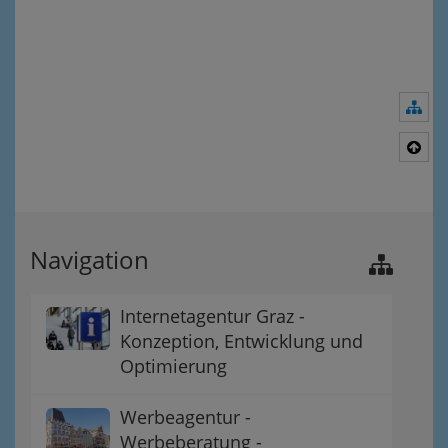
Nav
Nac
Navigation
Internetagentur Graz -
Konzeption, Entwicklung und
Optimierung
Werbeagentur -
Werbeberatung -