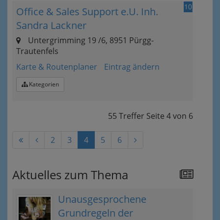
10
Office & Sales Support e.U. Inh.
Sandra Lackner
Untergrimming 19 /6, 8951 Pürgg-
Trautenfels
Karte & Routenplaner
Eintrag ändern
Kategorien
55 Treffer
Seite
4
von
6
2
3
4
5
6
Aktuelles zum Thema
Unausgesprochene
Grundregeln der