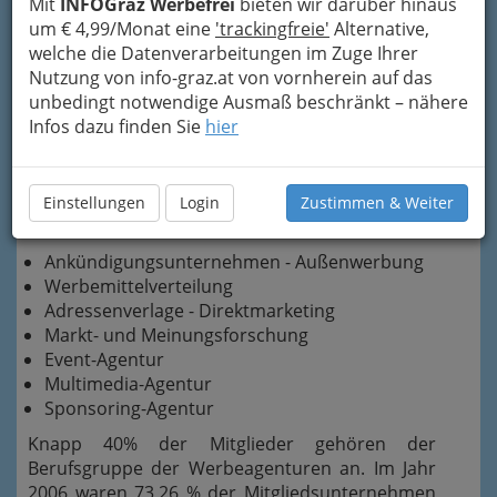
Werbemittlung
Mit
INFOGraz Werbefrei
bieten wir darüber hinaus
PR-Beratung - PR-Agentur
um € 4,99/Monat eine
'trackingfreie'
Alternative,
Werbearchitekt - Ausstellung-, Messe- und
welche die Datenverarbeitungen im Zuge Ihrer
Schaufenstergestaltung
Nutzung von info-graz.at von vornherein auf das
Werbegraphik-Design
unbedingt notwendige Ausmaß beschränkt – nähere
Infos dazu finden Sie
hier
Einstellungen
Login
Zustimmen & Weiter
Ankündigungsunternehmen - Außenwerbung
Werbemittelverteilung
Adressenverlage - Direktmarketing
Markt- und Meinungsforschung
Event-Agentur
Multimedia-Agentur
Sponsoring-Agentur
Knapp 40% der Mitglieder gehören der
Berufsgruppe der Werbeagenturen an. Im Jahr
2006 waren 73,26 % der Mitgliedsunternehmen