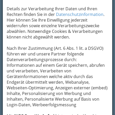
Wirtschaftskammer Österreich
Details zur Verarbeitung Ihrer Daten und Ihren
Der Fachverband Werbung und
Rechten finden Sie in der
Datenschutzinformation
.
Marktkommunikation der WKÖ ist die gesetzlich
Hier können Sie Ihre Einwilligung jederzeit
legitimierte Interessenvertretung der
widerrufen sowie einzelne Verarbeitungszwecke
österreichischen Werbe- und
abwählen. Notwendige Cookies & Verarbeitungen
Kommunikationsbranche.
können nicht abgewählt werden.
Im Jahr 2007 ist der Fachverband Werbung und
Marktkommunikation mit ca. 23.000 Mitgliedern
Nach Ihrer Zustimmung (Art. 6 Abs. 1 lit. a DSGVO)
der zweitgrößte Verband der Sparte Information
führen wir und unsere Partner folgende
und Consulting der WKÖ, wobei sich in den
Datenverarbeitungsprozesse durch:
letzten 15 Jahren die Mitgliederanzahl nahezu
Informationen auf einem Gerät speichern, abrufen
vervierfacht hat.
und verarbeiten, Verarbeiten von
Geräteinformationen welche aktiv durch das
Der Fachverband
Endgerät übermittelt werden, Webanalyse,
Werbung und
Webseiten-Optimierung, Anzeigen externer (embed)
Marktkommunikation
Inhalte, Personalisierung von Werbung und
vertritt folgende
Inhalten, Personalisierte Werbung auf Basis von
Branchen:
Login-Daten, Werbeerfolgsmessung
Werbeagentur - Werbeberatung -