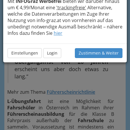
Mit
INFOGraz Werbefrei
bieten wir darüber hinaus
Reisefreiheit mit sich bringen",
um € 4,99/Monat eine
'trackingfreie'
Alternative,
sagt ÖAMTC-Juristin Ursula Zelenka, die
welche die Datenverarbeitungen im Zuge Ihrer
allerdings einen Wermutstropfen sieht.
Nutzung von info-graz.at von vornherein auf das
unbedingt notwendige Ausmaß beschränkt – nähere
"Es ist klar, dass man nicht alle
Infos dazu finden Sie
hier
Führerscheinbesitzer von heute auf
morgen zum Austausch der
Einstellungen
Login
Zustimmen & Weiter
Dokumente zwingen kann. Eine
Übergangsfrist von 26 Jahren
erscheint uns aber doch etwas zu
lang.“
Mehr zum Thema
Führerscheinrichtlinie
L-Übungsfahrt
ist eine Möglichkeit für
Fahrschüler
in Österreich im Rahmen ihrer
Führerscheinausbildung
für die Klasse B
Fahrpraxis außerhalb der
Fahrschule
zu
sammeln. Voraussetzung ist mindestens ein