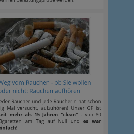
wahren Belastungsprobe werden.
Weg vom Rauchen - ob Sie wollen
oder nicht: Rauchen aufhören
Jeder Raucher und jede Raucherin hat schon
zig Mal versucht, aufzuhören! Unser GF ist
seit mehr als 15 Jahren "clean"
- von 80
Zigaretten am Tag auf Null und
es war
einfach!