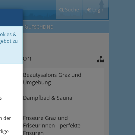
Suche
Login
M
G
EIN IG
UTSCHEINE
ookies &
gebot zu
avigation
Beautysalons Graz und
Umgebung
Dampfbad & Sauna
&
Friseure Graz und
n der
Friseurinnen - perfekte
dige
Frisuren