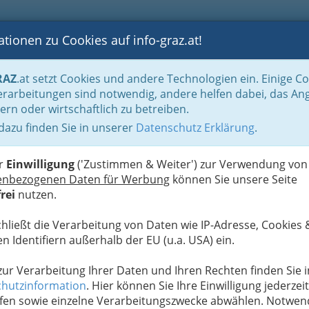
tionen zu Cookies auf info-graz.at!
B
F
G
B
GEN
LOGS
OTOS
ASTRONOMIE
RANCHEN
RAZ
.at setzt Cookies und andere Technologien ein. Einige C
os - Schönheit und Pflege
rarbeitungen sind notwendig, andere helfen dabei, das An
ern oder wirtschaftlich zu betreiben.
 dazu finden Sie in unserer
Datenschutz Erklärung
.
N
ingernägel, Spiegel der Seele
er
Einwilligung
('Zustimmen & Weiter') zur Verwendung von
enbezogenen Daten für Werbung
können Sie unsere Seite
rei
nutzen.
Behandlung der Hände
.
chließt die Verarbeitung von Daten wie IP-Adresse, Cookies 
asser (drei bis fünf
n Identifiern außerhalb der EU (u.a. USA) ein.
 zur Verarbeitung Ihrer Daten und Ihren Rechten finden Sie i
hutzinformation
. Hier können Sie Ihre Einwilligung jederzeit
fen sowie einzelne Verarbeitungszwecke abwählen. Notwen
stung wird zum Beispiel in Kosmetikstudios