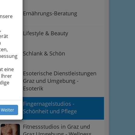
Ernährungs-Beratung
unsere
,
Lifestyle & Beauty
erät
n
ten,
Schlank & Schön
smessung
t eine
Esoterische Dienstleistungen
 Ihrer
Graz und Umgebung -
dige
Esoterik
Fingernagelstudios -
 Weiter
Schönheit und Pflege
Fitnessstudios in Graz und
Graz Umgebung - Wellness