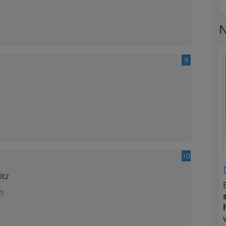
N
9
10
itz
n