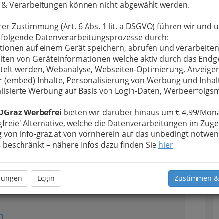
 & Verarbeitungen können nicht abgewählt werden.
ma.
bung bieten aber weit mehr!
rer Zustimmung (Art. 6 Abs. 1 lit. a DSGVO) führen wir und 
 folgende Datenverarbeitungsprozesse durch:
tionen auf einem Gerät speichern, abrufen und verarbeiten
maten
eine gewölbte,
iten von Geräteinformationen welche aktiv durch das Endg
eite der Finger- oder
telt werden, Webanalyse, Webseiten-Optimierung, Anzeige
ts dem Schutz der
r (embed) Inhalte, Personalisierung von Werbung und Inhal
ung der Greiffunktion
lisierte Werbung auf Basis von Login-Daten, Werbeerfolg
 Fingernägel
.
OGraz Werbefrei
bieten wir darüber hinaus um € 4,99/Mona
Fingernägel,
Spiegel der Seele und der Gesundheit!
gfreie'
Alternative, welche die Datenverarbeitungen im Zuge
 von info-graz.at von vornherein auf das unbedingt notwen
beschränkt – nähere Infos dazu finden Sie
Alle Bezirke
hier
1
llungen
Login
Zustimmen &
n