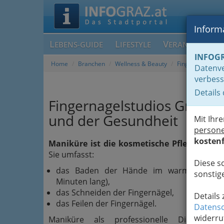
Informa
L
L
V
EBENS-GUIDE
IFESTYLE
ERANSTALTUN
INFOG
Home
Branchen
Wellness & Beauty
Fingernagelstudi
Datenve
verbess
Details
Fingernagelstudios Graz - F
und der Gesundheit
Mit Ihr
person
kostenf
Maniküre ist die kosmetische Pflege und 
Sie umfasst:
Diese s
das Baden der Hände im warmen Seifenw
sonstige
Minuten lang),
das Schneiden der Fingernägel,
Details
das Feilen der Fingernägel.
Datensc
widerru
Maniküre als professionelle Dienstlei