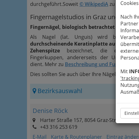
Cookies
durchgeführt.Soweit
© WikipediA
zu dem The
Fingernagelstudios in Graz und Umge
Nach Ih
Partner
Fingernägel, biologisch betrachtet
Informa
Als Nagel (lat. Unguis) wird bei Pri
Verarbe
durchscheinende Keratinplatte auf der Obers
übermit
Zehenspitze
bezeichnet, die einersei
externe
Fingerkuppen, andererseits der Unterstütz
Persona
dient. Mehr zu
Beschreibung und Funktion der
Mit
INF
Dies sollten Sie auch über Ihre Nägel wissen: 
'trackin
Nutzung
Bezirksauswahl
Ausmaß 
Denise Röck
Einste
Harter Straße 157, 8054 Graz-Straßgang
+43 316 253 619
E-Mail
Karte & Routenplaner
Eintrag änder