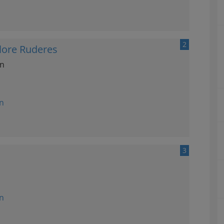
2
elore Ruderes
en
n
3
n