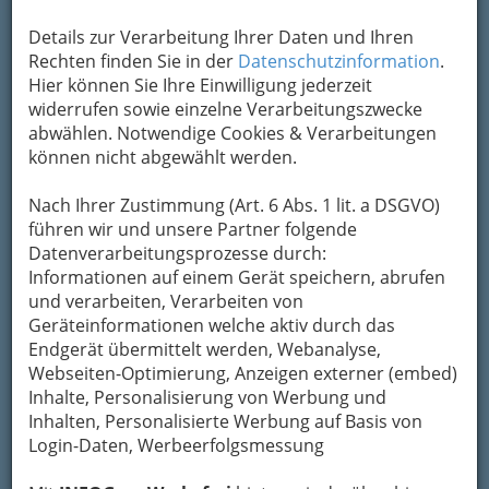
Details zur Verarbeitung Ihrer Daten und Ihren
2
Friederike Schwarzl
Rechten finden Sie in der
Datenschutzinformation
.
Hier können Sie Ihre Einwilligung jederzeit
Liebiggasse 8, 8010 Graz
widerrufen sowie einzelne Verarbeitungszwecke
+43 316 323 446
abwählen. Notwendige Cookies & Verarbeitungen
+43 316 323 446
können nicht abgewählt werden.
Karte & Routenplaner
Eintrag ändern
Nach Ihrer Zustimmung (Art. 6 Abs. 1 lit. a DSGVO)
Kategorien
führen wir und unsere Partner folgende
Datenverarbeitungsprozesse durch:
3
Informationen auf einem Gerät speichern, abrufen
Shell Austria AG
und verarbeiten, Verarbeiten von
Alte Poststraße 400, 8055 Graz
Geräteinformationen welche aktiv durch das
+43 316 295 820 - 0
Endgerät übermittelt werden, Webanalyse,
+43 316 293 513
Webseiten-Optimierung, Anzeigen externer (embed)
Inhalte, Personalisierung von Werbung und
Karte & Routenplaner
Eintrag ändern
Inhalten, Personalisierte Werbung auf Basis von
Kategorien
Login-Daten, Werbeerfolgsmessung