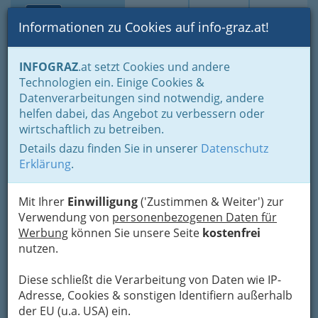
Toggle navi
Suche
Login
Menü
Informationen zu Cookies auf info-graz.at!
Home
Branchen
Auto - KFZ
Garagengewerbe
INFOGRAZ
.at setzt Cookies und andere
Technologien ein. Einige Cookies &
Datenverarbeitungen sind notwendig, andere
Garagengewerbe
helfen dabei, das Angebot zu verbessern oder
wirtschaftlich zu betreiben.
Details dazu finden Sie in unserer
Datenschutz
Bezirksauswahl
Erklärung
.
Alle Bezirke
Mit Ihrer
Einwilligung
('Zustimmen & Weiter') zur
1
Karin Schober KEG
Verwendung von
personenbezogenen Daten für
Werbung
können Sie unsere Seite
kostenfrei
Wiener Straße 98, 8020 Graz
nutzen.
+43 316 687 146
Karte & Routenplaner
Eintrag ändern
Diese schließt die Verarbeitung von Daten wie IP-
Adresse, Cookies & sonstigen Identifiern außerhalb
Kategorien
der EU (u.a. USA) ein.