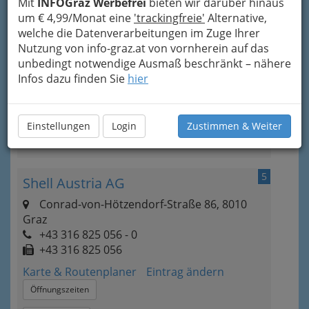
Mit
INFOGraz Werbefrei
bieten wir darüber hinaus
4
Shell Austria AG
um € 4,99/Monat eine
'trackingfreie'
Alternative,
welche die Datenverarbeitungen im Zuge Ihrer
Bergmanngasse 64, 8010 Graz
Nutzung von info-graz.at von vornherein auf das
+43 316 324 056
unbedingt notwendige Ausmaß beschränkt – nähere
+43 316 324 056 - 4
Infos dazu finden Sie
hier
Karte & Routenplaner
Eintrag ändern
Öffnungszeiten
Einstellungen
Login
Zustimmen & Weiter
Kategorien
5
Shell Austria AG
Conrad-von-Hötzendorf-Straße 86, 8010
Graz
+43 316 825 056 - 0
+43 316 825 056
Karte & Routenplaner
Eintrag ändern
Öffnungszeiten