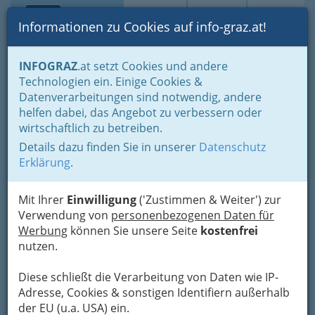
Toggle navi
Suche
Login
Menü
Informationen zu Cookies auf info-graz.at!
Home
Branchen
Gewerbe, Handwerk, Banken
INFOGRAZ
.at setzt Cookies und andere
Gewerbe & Handwerk, Gliederung der WKO
Technologien ein. Einige Cookies &
Innung der ‚Sanitärtechniker Heizungstechniker und
Datenverarbeitungen sind notwendig, andere
Lüftungstechniker‘
Gas- und Sanitärtechnik
helfen dabei, das Angebot zu verbessern oder
wirtschaftlich zu betreiben.
Nav
Gastechnik – Sanitärtechnik
Details dazu finden Sie in unserer
Datenschutz
Erklärung
.
Graz und Umgebung
Mit Ihrer
Einwilligung
('Zustimmen & Weiter') zur
Installateur bedeutet
Verwendung von
personenbezogenen Daten für
wörtlich „Einbauer“.
Werbung
können Sie unsere Seite
kostenfrei
Diese
nutzen.
Diese schließt die Verarbeitung von Daten wie IP-
tätigkeitsbeschreibende Berufsbezeichnung wird
Adresse, Cookies & sonstigen Identifiern außerhalb
in der Regel als Anhang an das Fachgebiet
der EU (u.a. USA) ein.