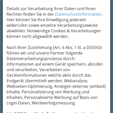
verwendet (
Gas-, Wasserinstallateur,
Elektroinstallateur
Details zur Verarbeitung Ihrer Daten und Ihren
). In Baden-Württemberg,
Österreich und Bayern ist diese
Rechten finden Sie in der
Datenschutzinformation
.
Berufsbezeichnung auch umgangssprachlich
Hier können Sie Ihre Einwilligung jederzeit
üblich, während man anderswo
widerrufen sowie einzelne Verarbeitungszwecke
umgangssprachlich, aber
abwählen. Notwendige Cookies & Verarbeitungen
sachlich falsch, oft
den Begriff Klempner verwendet
können nicht abgewählt werden.
.
Der Installateur montierte ursprünglich (im
Nach Ihrer Zustimmung (Art. 6 Abs. 1 lit. a DSGVO)
Unterschied z. B. zum Heizungsbauer oder
führen wir und unsere Partner folgende
Lüftungsbauer) vorkonfektionierte Geräte und
Datenverarbeitungsprozesse durch:
Anlagenkomponenten; seine Arbeitstiefe war
Informationen auf einem Gerät speichern, abrufen
deutlich geringer. Da heute aus
und verarbeiten, Verarbeiten von
Rationalitätsgründen in allen Bereichen von
Geräteinformationen welche aktiv durch das
Handwerk und Industrie vorkonfektionierte
Endgerät übermittelt werden, Webanalyse,
Systemlösungen bevorzugt werden, ist
der
Webseiten-Optimierung, Anzeigen externer (embed)
Unterschied z. B. zwischen einem
Inhalte, Personalisierung von Werbung und
Heizungsinstallateur und einem
Inhalten, Personalisierte Werbung auf Basis von
Heizungsbauer geringer geworden
. ©
Login-Daten, Werbeerfolgsmessung
WikipediA