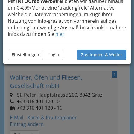
Mit
INFOGraz Werbefrei
bieten wir darüber hinaus
um € 4,99/Monat eine
'trackingfreie'
Alternative,
welche die Datenverarbeitungen im Zuge Ihrer
Nutzung von info-graz.at von vornherein auf das
unbedingt notwendige Ausmaß beschränkt – nähere
Infos dazu finden Sie
hier
Bezirksauswahl
Einstellungen
Login
Zustimmen & Weiter
Alle Bezirke
1
Wallner, Öfen und Fliesen,
Gesellschaft mbH
St. Peter Hauptstrasse 200, 8042 Graz
+43 316 401 120 - 0
+43 316 401 120 - 16
E-Mail
Karte & Routenplaner
Eintrag ändern