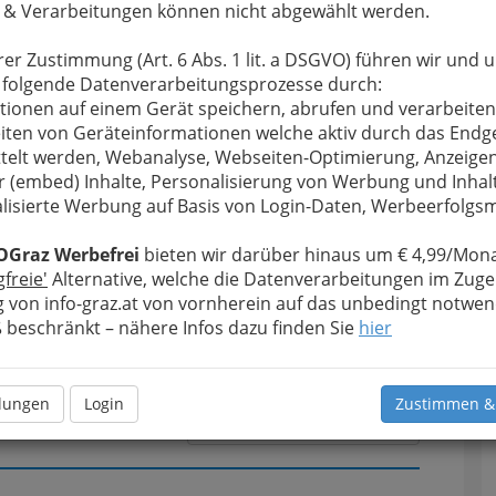
 & Verarbeitungen können nicht abgewählt werden.
rer Zustimmung (Art. 6 Abs. 1 lit. a DSGVO) führen wir und 
u bewahren
, verwenden wir an dieser Stelle zur
 folgende Datenverarbeitungsprozesse durch:
Formular. Ihre Nachricht wird nach dem Absenden
tionen auf einem Gerät speichern, abrufen und verarbeiten
Brien - Original Irish Pub weitergeleitet.
iten von Geräteinformationen welche aktiv durch das Endg
telt werden, Webanalyse, Webseiten-Optimierung, Anzeige
Meine Nachricht
r (embed) Inhalte, Personalisierung von Werbung und Inhal
lisierte Werbung auf Basis von Login-Daten, Werbeerfolg
OGraz Werbefrei
bieten wir darüber hinaus um € 4,99/Mona
gfreie'
Alternative, welche die Datenverarbeitungen im Zuge
 von info-graz.at von vornherein auf das unbedingt notwen
beschränkt – nähere Infos dazu finden Sie
hier
llungen
Login
Zustimmen &
Meine Nachricht senden