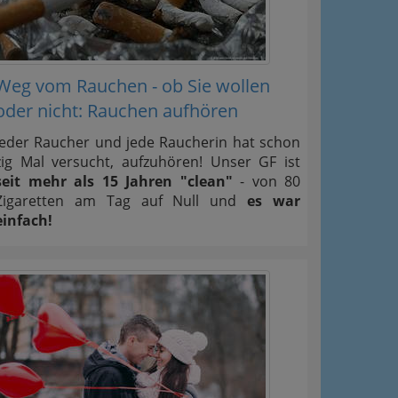
Weg vom Rauchen - ob Sie wollen
oder nicht: Rauchen aufhören
Jeder Raucher und jede Raucherin hat schon
zig Mal versucht, aufzuhören! Unser GF ist
seit mehr als 15 Jahren "clean"
- von 80
Zigaretten am Tag auf Null und
es war
einfach!