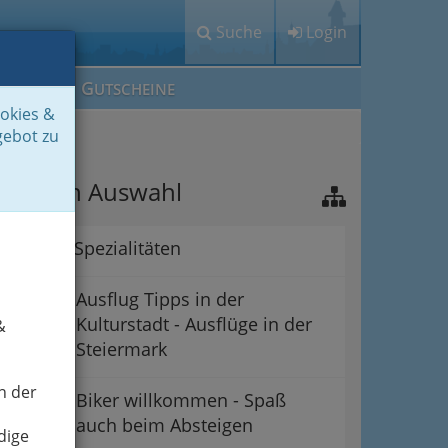
Suche
Login
M
G
EIN IG
UTSCHEINE
ookies &
gebot zu
riterien Auswahl
Aktuelle Spezialitäten
Ausflug Tipps in der
Kulturstadt - Ausflüge in der
&
Steiermark
n der
Biker willkommen - Spaß
auch beim Absteigen
dige