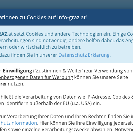
tionen zu Cookies auf info-graz.at!
B
F
G
B
GEN
LOGS
OTOS
ASTRONOMIE
RANCHEN
RAZ
.at setzt Cookies und andere Technologien ein. Einige C
Gastgärten Biergärten
rarbeitungen sind notwendig, andere helfen dabei, das An
ern oder wirtschaftlich zu betreiben.
sh Pub
 dazu finden Sie in unserer
Datenschutz Erklärung
.
K
er
Einwilligung
('Zustimmen & Weiter') zur Verwendung von
enbezogenen Daten für Werbung
können Sie unsere Seite
rei
nutzen.
chließt die Verarbeitung von Daten wie IP-Adresse, Cookies 
n Identifiern außerhalb der EU (u.a. USA) ein.
 zur Verarbeitung Ihrer Daten und Ihren Rechten finden Sie i
hutzinformation
. Hier können Sie Ihre Einwilligung jederzeit
fen sowie einzelne Verarbeitungszwecke abwählen. Notwen