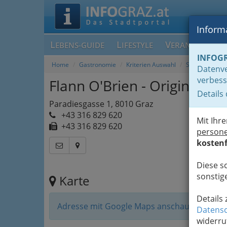
Informa
L
L
V
EBENS-GUIDE
IFESTYLE
ERANSTALTUN
INFOG
Home
Gastronomie
Kriterien Auswahl
Schanigärten 
Datenve
verbess
Flann O'Brien - Original Iri
Details
Paradiesgasse 1, 8010 Graz
+43 316 829 620
Mit Ihr
+43 316 829 620
person
kostenf
Diese s
sonstige
Karte
Details
Adresse mit Google Maps anschauen
Datensc
widerru