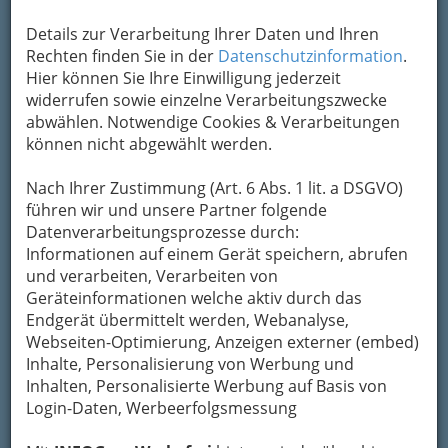
Details zur Verarbeitung Ihrer Daten und Ihren
Rechten finden Sie in der
Datenschutzinformation
.
Kontaktaufnahme
Hier können Sie Ihre Einwilligung jederzeit
widerrufen sowie einzelne Verarbeitungszwecke
Um die Info-Graz Firmen
vor Spam-Mails zu
abwählen. Notwendige Cookies & Verarbeitungen
bewahren
, verwenden wir an dieser Stelle zur
können nicht abgewählt werden.
Übermittlung Ihrer Nachricht ein sicheres
Formular. Ihre Nachricht wird nach dem
Nach Ihrer Zustimmung (Art. 6 Abs. 1 lit. a DSGVO)
Absenden umgehend per Mail an das
führen wir und unsere Partner folgende
Unternehmen KBI ilcentro KG ristorante & cafe
Datenverarbeitungsprozesse durch:
& pizzeria weitergeleitet.
Informationen auf einem Gerät speichern, abrufen
Mein Name
und verarbeiten, Verarbeiten von
Geräteinformationen welche aktiv durch das
Endgerät übermittelt werden, Webanalyse,
Meine Email Adresse
Webseiten-Optimierung, Anzeigen externer (embed)
Inhalte, Personalisierung von Werbung und
Inhalten, Personalisierte Werbung auf Basis von
Login-Daten, Werbeerfolgsmessung
Mein Betreff