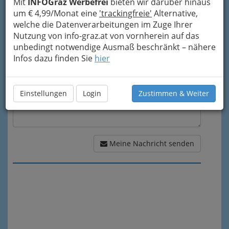
Mit
INFOGraz Werbefrei
bieten wir darüber hinaus
um € 4,99/Monat eine
'trackingfreie'
Alternative,
Meine Nachricht
welche die Datenverarbeitungen im Zuge Ihrer
Nutzung von info-graz.at von vornherein auf das
unbedingt notwendige Ausmaß beschränkt – nähere
Infos dazu finden Sie
hier
Einstellungen
Login
Zustimmen & Weiter
Meine Nachricht senden