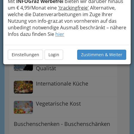
Mit
INFOGraz Werbefrei
bieten wir darüber hinaus
um € 4,99/Monat eine
'trackingfreie'
Alternative,
Gasthäuser / Wirtshäuser
welche die Datenverarbeitungen im Zuge Ihrer
Nutzung von info-graz.at von vornherein auf das
unbedingt notwendige Ausmaß beschränkt – nähere
Beislführer - das kleine Beisl
Infos dazu finden Sie
hier
ist bei den ‚Germanen‘ die
Kneipe
Einstellungen
Login
Zustimmen & Weiter
Fischrestaurant - fangfrische
Qualität
Internationale Küche
Vegetarische Kost
Buschenschenken - Buschenschänken