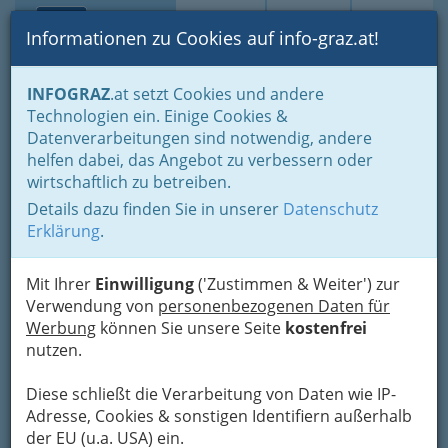
Toggle navi
Suche
Login
Menü
Informationen zu Cookies auf info-graz.at!
Home
Branchen
Gastronomie - regional und international
INFOGRAZ
.at setzt Cookies und andere
Gasthöfe (mit Zimmer)
Technologien ein. Einige Cookies &
Monika Schreiner Gasthof
Datenverarbeitungen sind notwendig, andere
helfen dabei, das Angebot zu verbessern oder
Fras
wirtschaftlich zu betreiben.
Details dazu finden Sie in unserer
Datenschutz
Triester Straße 477, 8055 Graz-Puntigam
Erklärung
.
+43 316 295 121
+43 316 295 121
Mit Ihrer
Einwilligung
('Zustimmen & Weiter') zur
Verwendung von
personenbezogenen Daten für
Werbung
können Sie unsere Seite
kostenfrei
nutzen.
Karte
Diese schließt die Verarbeitung von Daten wie IP-
Adresse mit Google Maps anschauen
Adresse, Cookies & sonstigen Identifiern außerhalb
der EU (u.a. USA) ein.