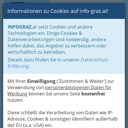
Toggle navi
Suche
Login
Menü
Informationen zu Cookies auf info-graz.at!
Home
Gastronomie
INFOGRAZ
.at setzt Cookies und andere
Gastronomie: Toprestaurants & Gasthäuser
Technologien ein. Einige Cookies &
Gaststätten - Gasthäuser - Gasthöfe
Datenverarbeitungen sind notwendig, andere
Restaurant Brandhof - Franz
Nav
helfen dabei, das Angebot zu verbessern oder
wirtschaftlich zu betreiben.
Kaufmann
Details dazu finden Sie in unserer
Datenschutz
Gleisdorfer Gasse 10, 8010 Graz
Erklärung
.
+43 316 824 255
+43 316 824 255 - 5
Mit Ihrer
Einwilligung
('Zustimmen & Weiter') zur
Verwendung von
personenbezogenen Daten für
Werbung
können Sie unsere Seite
kostenfrei
nutzen.
Karte
Diese schließt die Verarbeitung von Daten wie IP-
Adresse, Cookies & sonstigen Identifiern außerhalb
Karte anzeigen
der EU (u.a. USA) ein.