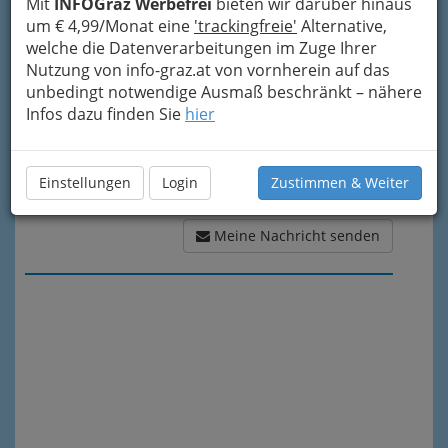
Meine Nachricht
Mit
INFOGraz Werbefrei
bieten wir darüber hinaus
um € 4,99/Monat eine
'trackingfreie'
Alternative,
welche die Datenverarbeitungen im Zuge Ihrer
Nutzung von info-graz.at von vornherein auf das
unbedingt notwendige Ausmaß beschränkt – nähere
Infos dazu finden Sie
hier
Einstellungen
Login
Zustimmen & Weiter
Meine Nachricht senden