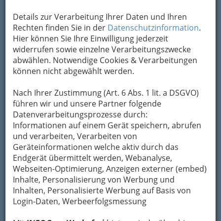
Kontaktaufnahme
Details zur Verarbeitung Ihrer Daten und Ihren
Um die Info-Graz Firmen
Rechten finden Sie in der
Datenschutzinformation
vor Spam-Mails zu
.
bewahren
Hier können Sie Ihre Einwilligung jederzeit
, verwenden wir an dieser Stelle zur
Übermittlung Ihrer Nachricht ein sicheres
widerrufen sowie einzelne Verarbeitungszwecke
Formular. Ihre Nachricht wird nach dem
abwählen. Notwendige Cookies & Verarbeitungen
Absenden umgehend per Mail an das
können nicht abgewählt werden.
Unternehmen Franz Kaufmann Brandhof
Restaurant weitergeleitet.
Nach Ihrer Zustimmung (Art. 6 Abs. 1 lit. a DSGVO)
führen wir und unsere Partner folgende
Mein Name
Datenverarbeitungsprozesse durch:
Informationen auf einem Gerät speichern, abrufen
und verarbeiten, Verarbeiten von
Meine Email Adresse
Geräteinformationen welche aktiv durch das
Endgerät übermittelt werden, Webanalyse,
Webseiten-Optimierung, Anzeigen externer (embed)
Inhalte, Personalisierung von Werbung und
Mein Betreff
Inhalten, Personalisierte Werbung auf Basis von
Login-Daten, Werbeerfolgsmessung