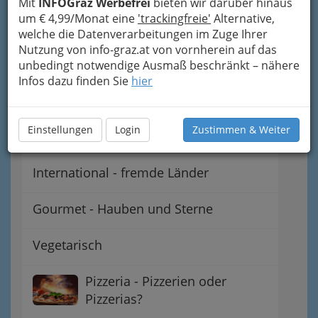
Mit
INFOGraz Werbefrei
bieten wir darüber hinaus
Gaststätten - Gasthäuser -
um € 4,99/Monat eine
'trackingfreie'
Alternative,
Gasthöfe
welche die Datenverarbeitungen im Zuge Ihrer
Nutzung von info-graz.at von vornherein auf das
Steirisch - Regionale
unbedingt notwendige Ausmaß beschränkt – nähere
Infos dazu finden Sie
hier
Spezialitäten
Österreichisch - heimische
Einstellungen
Login
Zustimmen & Weiter
Schmankerln
International - fremde Länder
Gourmet - Hauben und Sterne
Vegetarisch
Pizzeria - Pizzerien oder
Pizzerias?