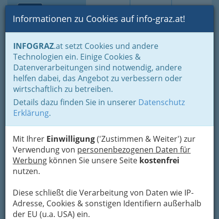
Toggle navi
Suche
Login
Menü
Informationen zu Cookies auf info-graz.at!
Home
Gastronomie
INFOGRAZ
.at setzt Cookies und andere
Gastronomie: Toprestaurants & Gasthäuser
Technologien ein. Einige Cookies &
Gaststätten - Gasthäuser - Gasthöfe
Datenverarbeitungen sind notwendig, andere
Andreas Horst Krobath
Nav
helfen dabei, das Angebot zu verbessern oder
wirtschaftlich zu betreiben.
Waltendorfer Hauptstraße 185, 8042 Graz-
Details dazu finden Sie in unserer
Datenschutz
St.Peter
Erklärung
.
+43 316 493 155
+43 316 493 155
Mit Ihrer
Einwilligung
('Zustimmen & Weiter') zur
Verwendung von
personenbezogenen Daten für
Werbung
können Sie unsere Seite
kostenfrei
nutzen.
Karte
Diese schließt die Verarbeitung von Daten wie IP-
Karte anzeigen
Adresse, Cookies & sonstigen Identifiern außerhalb
der EU (u.a. USA) ein.