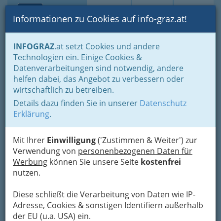
Toggle navi
Suche
Login
Menü
Informationen zu Cookies auf info-graz.at!
Home
Gastronomie
INFOGRAZ
.at setzt Cookies und andere
Gastronomie: Toprestaurants & Gasthäuser
Technologien ein. Einige Cookies &
Gaststätten - Gasthäuser - Gasthöfe
Datenverarbeitungen sind notwendig, andere
Barista´s Downtown -
Nav
helfen dabei, das Angebot zu verbessern oder
wirtschaftlich zu betreiben.
Stephan Pensold
Details dazu finden Sie in unserer
Datenschutz
Franziskanerplatz 4 -5, 8010 Graz
Erklärung
.
+43 316 225 467
+43 650 248 19 77
Mit Ihrer
Einwilligung
('Zustimmen & Weiter') zur
Verwendung von
personenbezogenen Daten für
Werbung
können Sie unsere Seite
kostenfrei
nutzen.
Falstaff: 2 Tassen
Diese schließt die Verarbeitung von Daten wie IP-
Karte
Adresse, Cookies & sonstigen Identifiern außerhalb
der EU (u.a. USA) ein.