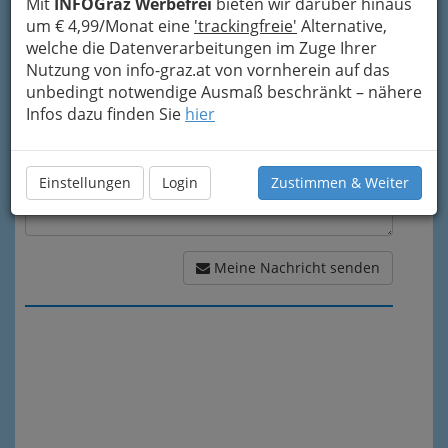
Mit
INFOGraz Werbefrei
bieten wir darüber hinaus
um € 4,99/Monat eine
'trackingfreie'
Alternative,
Meine Nachricht
welche die Datenverarbeitungen im Zuge Ihrer
Nutzung von info-graz.at von vornherein auf das
unbedingt notwendige Ausmaß beschränkt – nähere
Infos dazu finden Sie
hier
Einstellungen
Login
Zustimmen & Weiter
Meine Nachricht senden