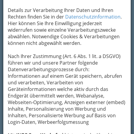
Karte anzeigen
Details zur Verarbeitung Ihrer Daten und Ihren
Kontaktaufnahme
Rechten finden Sie in der
Datenschutzinformation
.
Hier können Sie Ihre Einwilligung jederzeit
Um die Info-Graz Firmen
vor Spam-Mails zu
widerrufen sowie einzelne Verarbeitungszwecke
bewahren
, verwenden wir an dieser Stelle zur
abwählen. Notwendige Cookies & Verarbeitungen
Übermittlung Ihrer Nachricht ein sicheres
können nicht abgewählt werden.
Formular. Ihre Nachricht wird nach dem
Absenden umgehend per Mail an das
Nach Ihrer Zustimmung (Art. 6 Abs. 1 lit. a DSGVO)
Unternehmen Barista´s Downtown - Stephan
führen wir und unsere Partner folgende
Pensold weitergeleitet.
Datenverarbeitungsprozesse durch:
Mein Name
Informationen auf einem Gerät speichern, abrufen
und verarbeiten, Verarbeiten von
Geräteinformationen welche aktiv durch das
Endgerät übermittelt werden, Webanalyse,
Meine Email Adresse
Webseiten-Optimierung, Anzeigen externer (embed)
Inhalte, Personalisierung von Werbung und
Inhalten, Personalisierte Werbung auf Basis von
Mein Betreff
Login-Daten, Werbeerfolgsmessung