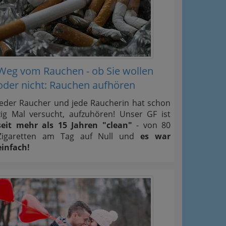
Weg vom Rauchen - ob Sie wollen
oder nicht: Rauchen aufhören
Jeder Raucher und jede Raucherin hat schon
zig Mal versucht, aufzuhören! Unser GF ist
seit mehr als 15 Jahren "clean"
- von 80
Zigaretten am Tag auf Null und
es war
einfach!