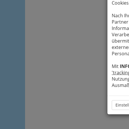
Cookies
Nach Ih
Partner
Informa
Verarbe
übermit
externe
Persona
Mit
INF
'trackin
Nutzung
Ausmaß 
Einste