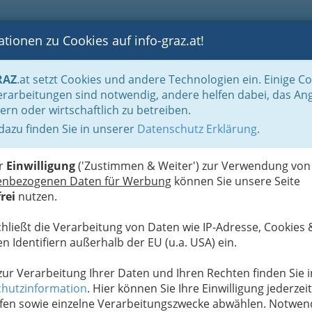
tionen zu Cookies auf info-graz.at!
B
F
G
B
GEN
LOGS
OTOS
ASTRONOMIE
RANCHEN
RAZ
.at setzt Cookies und andere Technologien ein. Einige C
sthäuser
Gaststätten - Gasthäuser - Gasthöfe
rarbeitungen sind notwendig, andere helfen dabei, das An
ern oder wirtschaftlich zu betreiben.
 dazu finden Sie in unserer
Datenschutz Erklärung
.
E
er
Einwilligung
('Zustimmen & Weiter') zur Verwendung von
enbezogenen Daten für Werbung
können Sie unsere Seite
rei
nutzen.
chließt die Verarbeitung von Daten wie IP-Adresse, Cookies 
n Identifiern außerhalb der EU (u.a. USA) ein.
 zur Verarbeitung Ihrer Daten und Ihren Rechten finden Sie i
hutzinformation
. Hier können Sie Ihre Einwilligung jederzeit
fen sowie einzelne Verarbeitungszwecke abwählen. Notwen