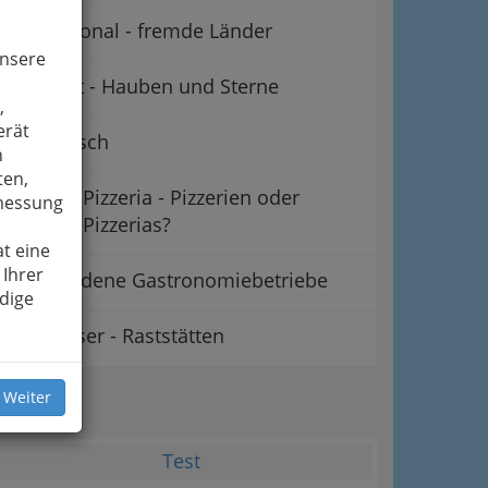
International - fremde Länder
unsere
Gourmet - Hauben und Sterne
,
erät
Vegetarisch
n
ten,
Pizzeria - Pizzerien oder
smessung
Pizzerias?
t eine
 Ihrer
Verschiedene Gastronomiebetriebe
dige
Rasthäuser - Raststätten
ipps
 Weiter
Test