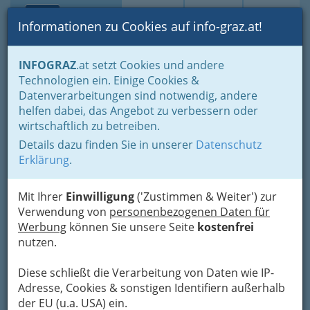
Toggle navi
Suche
Login
Menü
Informationen zu Cookies auf info-graz.at!
Home
Gastronomie
INFOGRAZ
.at setzt Cookies und andere
Gastronomie: Toprestaurants & Gasthäuser
Technologien ein. Einige Cookies &
Gaststätten - Gasthäuser - Gasthöfe
Datenverarbeitungen sind notwendig, andere
Orhan Buhurcu Pizzeria San
Nav
helfen dabei, das Angebot zu verbessern oder
wirtschaftlich zu betreiben.
Daniele
Details dazu finden Sie in unserer
Datenschutz
Grabenstraße 60, 8010 Graz
Erklärung
.
+43 316 908 703
Mit Ihrer
Einwilligung
('Zustimmen & Weiter') zur
Verwendung von
personenbezogenen Daten für
Werbung
können Sie unsere Seite
kostenfrei
nutzen.
Karte
Diese schließt die Verarbeitung von Daten wie IP-
Karte anzeigen
Adresse, Cookies & sonstigen Identifiern außerhalb
der EU (u.a. USA) ein.
Kontaktaufnahme