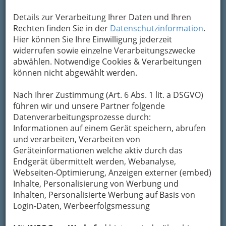
Um die Info-Graz Firmen
Details zur Verarbeitung Ihrer Daten und Ihren
vor Spam-Mails zu
bewahren
Rechten finden Sie in der
, verwenden wir an dieser Stelle zur
Datenschutzinformation
.
Übermittlung Ihrer Nachricht ein sicheres
Hier können Sie Ihre Einwilligung jederzeit
Formular. Ihre Nachricht wird nach dem
widerrufen sowie einzelne Verarbeitungszwecke
Absenden umgehend per Mail an das
abwählen. Notwendige Cookies & Verarbeitungen
Unternehmen Orhan Buhurcu Pizzeria San
können nicht abgewählt werden.
Daniele weitergeleitet.
Nach Ihrer Zustimmung (Art. 6 Abs. 1 lit. a DSGVO)
Mein Name
führen wir und unsere Partner folgende
Datenverarbeitungsprozesse durch:
Informationen auf einem Gerät speichern, abrufen
Meine Email Adresse
und verarbeiten, Verarbeiten von
Geräteinformationen welche aktiv durch das
Endgerät übermittelt werden, Webanalyse,
Webseiten-Optimierung, Anzeigen externer (embed)
Mein Betreff
Inhalte, Personalisierung von Werbung und
Inhalten, Personalisierte Werbung auf Basis von
Login-Daten, Werbeerfolgsmessung
Meine Nachricht