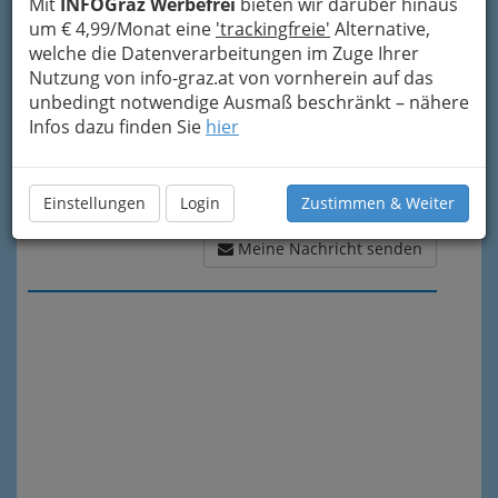
Mit
INFOGraz Werbefrei
bieten wir darüber hinaus
um € 4,99/Monat eine
'trackingfreie'
Alternative,
welche die Datenverarbeitungen im Zuge Ihrer
Nutzung von info-graz.at von vornherein auf das
unbedingt notwendige Ausmaß beschränkt – nähere
Infos dazu finden Sie
hier
Einstellungen
Login
Zustimmen & Weiter
Meine Nachricht senden