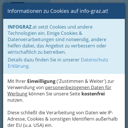
Toggle navi
Suche
Login
Menü
Informationen zu Cookies auf info-graz.at!
Home
Gastronomie
INFOGRAZ
.at setzt Cookies und andere
Gastronomie: Toprestaurants & Gasthäuser
Technologien ein. Einige Cookies &
Gaststätten - Gasthäuser - Gasthöfe
Datenverarbeitungen sind notwendig, andere
Gasthof Budapest
Nav
helfen dabei, das Angebot zu verbessern oder
wirtschaftlich zu betreiben.
Kurweg 1, 8061 St.Radegund
Details dazu finden Sie in unserer
Datenschutz
+43 3132 2316
Erklärung
.
+43 3132 2316-22
Mit Ihrer
Einwilligung
('Zustimmen & Weiter') zur
Verwendung von
personenbezogenen Daten für
Werbung
können Sie unsere Seite
kostenfrei
Karte
nutzen.
Diese schließt die Verarbeitung von Daten wie IP-
Adresse mit Google Maps anschauen
Adresse, Cookies & sonstigen Identifiern außerhalb
der EU (u.a. USA) ein.