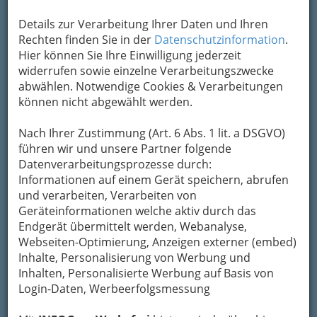
Kontaktaufnahme
Details zur Verarbeitung Ihrer Daten und Ihren
Rechten finden Sie in der
Datenschutzinformation
.
Um die Info-Graz Firmen
vor Spam-Mails zu
Hier können Sie Ihre Einwilligung jederzeit
bewahren
, verwenden wir an dieser Stelle zur
widerrufen sowie einzelne Verarbeitungszwecke
Übermittlung Ihrer Nachricht ein sicheres
abwählen. Notwendige Cookies & Verarbeitungen
Formular. Ihre Nachricht wird nach dem
können nicht abgewählt werden.
Absenden umgehend per Mail an das
Unternehmen Gasthof Budapest weitergeleitet.
Nach Ihrer Zustimmung (Art. 6 Abs. 1 lit. a DSGVO)
Mein Name
führen wir und unsere Partner folgende
Datenverarbeitungsprozesse durch:
Informationen auf einem Gerät speichern, abrufen
und verarbeiten, Verarbeiten von
Meine Email Adresse
Geräteinformationen welche aktiv durch das
Endgerät übermittelt werden, Webanalyse,
Webseiten-Optimierung, Anzeigen externer (embed)
Mein Betreff
Inhalte, Personalisierung von Werbung und
Inhalten, Personalisierte Werbung auf Basis von
Login-Daten, Werbeerfolgsmessung
Meine Nachricht