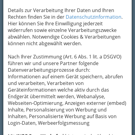
Belohnung kann eine Süßigkeit sein.
Details zur Verarbeitung Ihrer Daten und Ihren
Äpfelschnappen
Rechten finden Sie in der
Datenschutzinformation
.
„Äpfelschnappen“ ist einer der Klassiker unter
Hier können Sie Ihre Einwilligung jederzeit
den Geschicklichkeitsspielen nicht nur zu
widerrufen sowie einzelne Verarbeitungszwecke
Halloween. Dazu füllt ihr eine große Wanne mit
abwählen. Notwendige Cookies & Verarbeitungen
Wasser an und lasst Äpfel darin schwimmen. Die
können nicht abgewählt werden.
Hände werden am Rücken verschränkt, Luft
anhalten und dann versuchen, die
Nach Ihrer Zustimmung (Art. 6 Abs. 1 lit. a DSGVO)
schwimmenden Äpfel mit den Zähnen heraus zu
führen wir und unsere Partner folgende
fischen.
Datenverarbeitungsprozesse durch:
Gruselvariante
- Blutfinger essen
Informationen auf einem Gerät speichern, abrufen
Es wird eine flache Schüssel mit Ketchup gefüllt
und verarbeiten, Verarbeiten von
und darin die Würstchen (Frankfurter) versenkt.
Geräteinformationen welche aktiv durch das
Auch hier müssen die Spieler versuchen, die
Endgerät übermittelt werden, Webanalyse,
abgehackten Finger mit dem Mund aus dem
Webseiten-Optimierung, Anzeigen externer (embed)
Blutbad zu holen.
Inhalte, Personalisierung von Werbung und
Inhalten, Personalisierte Werbung auf Basis von
Orange weitergeben
Login-Daten, Werbeerfolgsmessung
Es werden zwei Teams gebildet und es dürfen
auch hier die Hände nicht verwendet