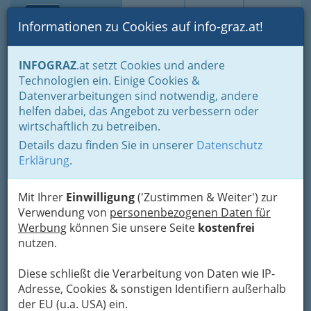
Toggle navi
Suche
Login
Menü
Informationen zu Cookies auf info-graz.at!
Home
Lifestyle
Feste feiern
Feste im Jahreszyklus
INFOGRAZ
.at setzt Cookies und andere
Halloween
Halloween Spiele
Technologien ein. Einige Cookies &
Datenverarbeitungen sind notwendig, andere
Nav
Halloween Spiele
helfen dabei, das Angebot zu verbessern oder
wirtschaftlich zu betreiben.
Details dazu finden Sie in unserer
Datenschutz
Pantomime
Erklärung
.
Notiert auf Zetteln Fortbewegungsmethoden
oder andere Bewegungen von den anwesenden
Halloween-Kostümen.
Mit Ihrer
Einwilligung
('Zustimmen & Weiter') zur
Beispiel: Rollen wie ein Kürbis, Fliegen wie eine
Verwendung von
personenbezogenen Daten für
Fledermaus, Gehen wie ein Skelett, Spuken wie
Werbung
können Sie unsere Seite
kostenfrei
ein Geist, Herumtoben wie ein Monster, Tanzen
nutzen.
wie eine Hexe, Hüpfen wie ein Hase ...
Diese schließt die Verarbeitung von Daten wie IP-
Jeder Mitspieler zieht nun eine Karte und kann
Adresse, Cookies & sonstigen Identifiern außerhalb
sein Talent zur Pantomime unter Beweis stellen.
der EU (u.a. USA) ein.