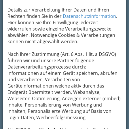
Details zur Verarbeitung Ihrer Daten und Ihren
Rechten finden Sie in der
Datenschutzinformation
.
Hier können Sie Ihre Einwilligung jederzeit
widerrufen sowie einzelne Verarbeitungszwecke
abwählen. Notwendige Cookies & Verarbeitungen
können nicht abgewählt werden.
Nach Ihrer Zustimmung (Art. 6 Abs. 1 lit. a DSGVO)
Die schaurigsten Horrorspiele für Halloween 2020
führen wir und unsere Partner folgende
haben immer etwas mit Tod, Skelet, gruselig,
Datenverarbeitungsprozesse durch:
Gespenst, Spuk und Geister Jäger zu tun.
Informationen auf einem Gerät speichern, abrufen
Die
Auswahl von Games
ist heute größer denn
und verarbeiten, Verarbeiten von
je, doch passend zu
Halloween
haben wir einige
Geräteinformationen welche aktiv durch das
der gruseligsten Spiele herausgesucht.
Endgerät übermittelt werden, Webanalyse,
Alternativ könnten Sie auch
Casino Spiele
Webseiten-Optimierung, Anzeigen externer (embed)
kostenlos
spielen, obwohl diese meist nicht
Inhalte, Personalisierung von Werbung und
besonders gruselig sind, doch das ist
Inhalten, Personalisierte Werbung auf Basis von
letztendlich Ihre Entscheidung. Hier sind aber
Login-Daten, Werbeerfolgsmessung
nun unsere
Top 4 Horrorspiele
, die nur für die
mutigsten Gamer sind.