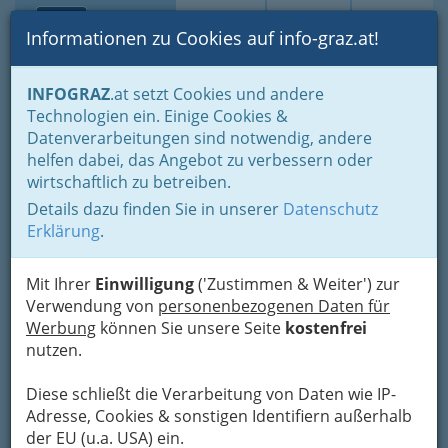
Toggle navi
Suche
Login
Menü
Informationen zu Cookies auf info-graz.at!
Home
Lifestyle
Feste feiern
Feste im Jahreszyklus
INFOGRAZ
.at setzt Cookies und andere
Halloween
Technologien ein. Einige Cookies &
Datenverarbeitungen sind notwendig, andere
Die schaurigsten
helfen dabei, das Angebot zu verbessern oder
wirtschaftlich zu betreiben.
Horrorspiele für Halloween
Details dazu finden Sie in unserer
Datenschutz
2020
Erklärung
.
Es ist bald wieder Halloween-Zeit, doch dieses
Mit Ihrer
Einwilligung
('Zustimmen & Weiter') zur
Jahr wird es wohl nichts mit "
Süßes oder
Verwendung von
personenbezogenen Daten für
Saures
". Vielleicht verbringen Sie aber sowieso
Werbung
können Sie unsere Seite
kostenfrei
Ihre Zeit lieber mit Videospielen oder wollen
nutzen.
diesen eine Chance geben.
Diese schließt die Verarbeitung von Daten wie IP-
Adresse, Cookies & sonstigen Identifiern außerhalb
der EU (u.a. USA) ein.