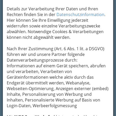
+43 316 273 030
+43 316 273 589
Details zur Verarbeitung Ihrer Daten und Ihren
Rechten finden Sie in der
Datenschutzinformation
.
Karte & Routenplaner
Eintrag ändern
Hier können Sie Ihre Einwilligung jederzeit
widerrufen sowie einzelne Verarbeitungszwecke
Kategorien
abwählen. Notwendige Cookies & Verarbeitungen
können nicht abgewählt werden.
2
MCE Building & Infrastructure
Nach Ihrer Zustimmung (Art. 6 Abs. 1 lit. a DSGVO)
Solution GmbH
führen wir und unsere Partner folgende
Am Arlandgrund 2, 8045 Graz-Andritz
Datenverarbeitungsprozesse durch:
+43 5 0606 4267
Informationen auf einem Gerät speichern, abrufen
+43 5 0606 8401
und verarbeiten, Verarbeiten von
Geräteinformationen welche aktiv durch das
E-Mail
Karte & Routenplaner
Endgerät übermittelt werden, Webanalyse,
Eintrag ändern
Webseiten-Optimierung, Anzeigen externer (embed)
Kategorien
Inhalte, Personalisierung von Werbung und
Inhalten, Personalisierte Werbung auf Basis von
Login-Daten, Werbeerfolgsmessung
3
Messtechnik Gesellschaft m.b.H.