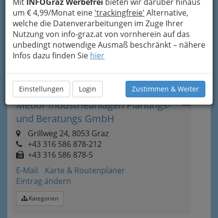
Mit
INFOGraz Werbefrei
bieten wir darüber hinaus
Bergmanngasse 48, 8010 Graz
um € 4,99/Monat eine
'trackingfreie'
Alternative,
+43 316 322 228
welche die Datenverarbeitungen im Zuge Ihrer
+43 316 3222 2834
Nutzung von info-graz.at von vornherein auf das
E-Mail
Karte & Routenplaner
unbedingt notwendige Ausmaß beschränkt – nähere
Eintrag ändern
Infos dazu finden Sie
hier
Kategorien
Einstellungen
Login
Zustimmen & Weiter
4
Metior Industrieanlagen Planungs-
und Beratungs GmbH
Grillweg 24, 8053 Graz
+43 316 586 878-212
+43 316 586 878-5
E-Mail
Karte & Routenplaner
Eintrag ändern
Kategorien