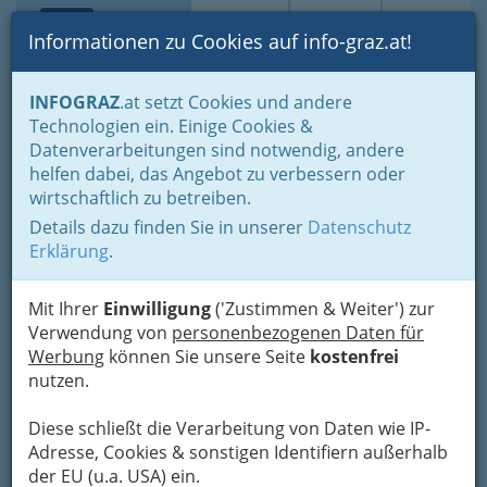
Toggle navi
Suche
Login
Menü
Informationen zu Cookies auf info-graz.at!
Home
Branchen
Einkaufen & Schenken - der Handel
INFOGRAZ
.at setzt Cookies und andere
Der Handel nach WKO-Gliederung
Technologien ein. Einige Cookies &
Landesgremium des Handels mit Maschinen u.
Datenverarbeitungen sind notwendig, andere
Computersystemen u. technischem und industriellem
Handel mit technischem & industriellem Bedarf
helfen dabei, das Angebot zu verbessern oder
wirtschaftlich zu betreiben.
Nav
Handel mit technischem &
Details dazu finden Sie in unserer
Datenschutz
Erklärung
.
industriellem Bedarf
Mit Ihrer
Einwilligung
('Zustimmen & Weiter') zur
Verwendung von
personenbezogenen Daten für
Bezirksauswahl
Werbung
können Sie unsere Seite
kostenfrei
Alle Bezirke
nutzen.
Diese schließt die Verarbeitung von Daten wie IP-
1
Harald Maier
Adresse, Cookies & sonstigen Identifiern außerhalb
Ulmgasse 14, 8053 Graz-Neuhart
der EU (u.a. USA) ein.