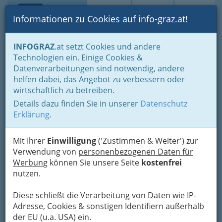
Toggle navi
Suche
Login
Menü
Informationen zu Cookies auf info-graz.at!
Home
Lifestyle
INFOGRAZ
.at setzt Cookies und andere
Studieren, Studium: „Student sein in Graz“ - oder Studentin
Technologien ein. Einige Cookies &
Heime & studentisches Wohnen - Studentinnenheime und
Datenverarbeitungen sind notwendig, andere
Studentenheime
helfen dabei, das Angebot zu verbessern oder
Johannes-Kepler-Haus,
Nav
wirtschaftlich zu betreiben.
Internationales u.
Details dazu finden Sie in unserer
Datenschutz
Evangelisches
Erklärung
.
Studentenheim
Mit Ihrer
Einwilligung
('Zustimmen & Weiter') zur
Am Rehgrund 4, 8043 Graz
Verwendung von
personenbezogenen Daten für
+43 316 327 645 - 0
Werbung
können Sie unsere Seite
kostenfrei
+43 316 327 646 - 5
nutzen.
Diese schließt die Verarbeitung von Daten wie IP-
Adresse, Cookies & sonstigen Identifiern außerhalb
der EU (u.a. USA) ein.