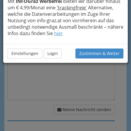
Mit
INFOGraz Werbefrei
bieten wir darüber hinaus
um € 4,99/Monat eine
'trackingfreie'
Alternative,
welche die Datenverarbeitungen im Zuge Ihrer
Mein Betreff
Nutzung von info-graz.at von vornherein auf das
unbedingt notwendige Ausmaß beschränkt – nähere
Infos dazu finden Sie
hier
Meine Nachricht
Einstellungen
Login
Zustimmen & Weiter
Meine Nachricht senden