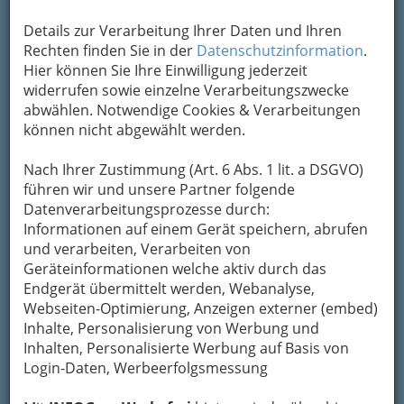
Karte
Details zur Verarbeitung Ihrer Daten und Ihren
Rechten finden Sie in der
Datenschutzinformation
.
Adresse mit Google Maps anschauen
Hier können Sie Ihre Einwilligung jederzeit
widerrufen sowie einzelne Verarbeitungszwecke
abwählen. Notwendige Cookies & Verarbeitungen
Kontaktaufnahme
können nicht abgewählt werden.
Um die Info-Graz Firmen
vor Spam-Mails zu
Nach Ihrer Zustimmung (Art. 6 Abs. 1 lit. a DSGVO)
bewahren
, verwenden wir an dieser Stelle zur
führen wir und unsere Partner folgende
Übermittlung Ihrer Nachricht ein sicheres
Datenverarbeitungsprozesse durch:
Formular. Ihre Nachricht wird nach dem
Informationen auf einem Gerät speichern, abrufen
Absenden umgehend per Mail an das
und verarbeiten, Verarbeiten von
Unternehmen Johannes-Kepler-Haus,
Geräteinformationen welche aktiv durch das
Internationales u. Evangelisches Studentenheim
Endgerät übermittelt werden, Webanalyse,
weitergeleitet.
Webseiten-Optimierung, Anzeigen externer (embed)
Mein Name
Inhalte, Personalisierung von Werbung und
Inhalten, Personalisierte Werbung auf Basis von
Login-Daten, Werbeerfolgsmessung
Meine Email Adresse