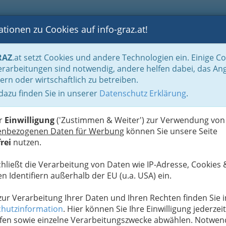
tionen zu Cookies auf info-graz.at!
B
F
G
B
GEN
LOGS
OTOS
ASTRONOMIE
RANCHEN
RAZ
.at setzt Cookies und andere Technologien ein. Einige C
n für viele
Für die Braut
Schmuck
rarbeitungen sind notwendig, andere helfen dabei, das An
ern oder wirtschaftlich zu betreiben.
 dazu finden Sie in unserer
Datenschutz Erklärung
.
W
er
Einwilligung
('Zustimmen & Weiter') zur Verwendung von
enbezogenen Daten für Werbung
können Sie unsere Seite
rei
nutzen.
chließt die Verarbeitung von Daten wie IP-Adresse, Cookies 
n Identifiern außerhalb der EU (u.a. USA) ein.
 zur Verarbeitung Ihrer Daten und Ihren Rechten finden Sie i
hutzinformation
. Hier können Sie Ihre Einwilligung jederzeit
fen sowie einzelne Verarbeitungszwecke abwählen. Notwen