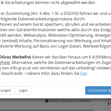
 & Verarbeitungen können nicht abgewählt werden.
rer Zustimmung (Art. 6 Abs. 1 lit. a DSGVO) führen wir und 
u bewahren
, verwenden wir an dieser Stelle zur
 folgende Datenverarbeitungsprozesse durch:
Formular. Ihre Nachricht wird nach dem Absenden
tionen auf einem Gerät speichern, abrufen und verarbeiten
elier Ableitner - Der Juwelier beim Kunsthaus
iten von Geräteinformationen welche aktiv durch das Endg
telt werden, Webanalyse, Webseiten-Optimierung, Anzeige
r (embed) Inhalte, Personalisierung von Werbung und Inhal
Meine Nachricht
lisierte Werbung auf Basis von Login-Daten, Werbeerfolg
OGraz Werbefrei
bieten wir darüber hinaus um € 4,99/Mona
gfreie'
Alternative, welche die Datenverarbeitungen im Zuge
 von info-graz.at von vornherein auf das unbedingt notwen
beschränkt – nähere Infos dazu finden Sie
hier
T
llungen
Login
Zustimmen &
E
Meine Nachricht senden
H