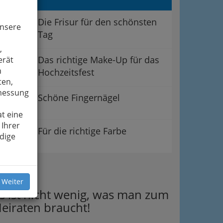
Die Frisur für den schönsten
unsere
Tag
,
Das richtige Make-Up für das
erät
n
Hochzeitsfest
ten,
smessung
Schöne Fingernägel
t eine
 Ihrer
Für die richtige Farbe
dige
ipps
 Weiter
s ist nicht wenig, was man zum
eiraten braucht!