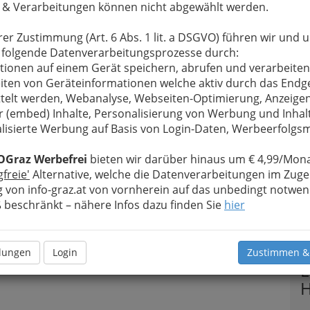
 & Verarbeitungen können nicht abgewählt werden.
rer Zustimmung (Art. 6 Abs. 1 lit. a DSGVO) führen wir und 
 folgende Datenverarbeitungsprozesse durch:
tionen auf einem Gerät speichern, abrufen und verarbeiten
iten von Geräteinformationen welche aktiv durch das Endg
telt werden, Webanalyse, Webseiten-Optimierung, Anzeige
r (embed) Inhalte, Personalisierung von Werbung und Inhal
lisierte Werbung auf Basis von Login-Daten, Werbeerfolg
OGraz Werbefrei
bieten wir darüber hinaus um € 4,99/Mona
gfreie'
Alternative, welche die Datenverarbeitungen im Zuge
 von info-graz.at von vornherein auf das unbedingt notwen
beschränkt – nähere Infos dazu finden Sie
hier
T
llungen
Login
Zustimmen &
E
H