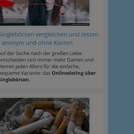
Singlebörsen vergleichen und testen
- anonym und ohne Kosten
Auf der Suche nach der großen Liebe
entscheiden sich immer mehr Damen und
Herren jeden Alters für die einfache,
bequeme Variante: das
Onlinedating über
Singlebörsen
.