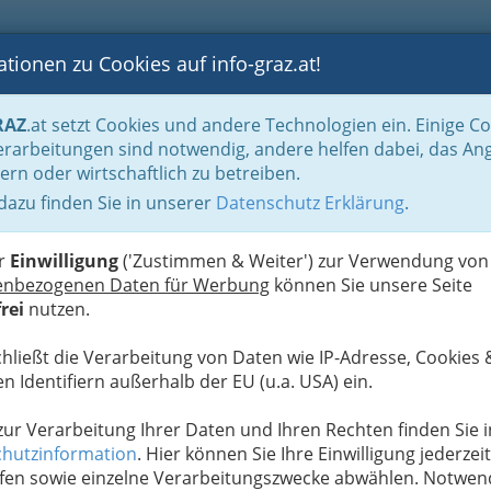
tionen zu Cookies auf info-graz.at!
B
F
G
B
GEN
LOGS
OTOS
ASTRONOMIE
RANCHEN
RAZ
.at setzt Cookies und andere Technologien ein. Einige C
n für viele
Für die Braut
Schmuck
rarbeitungen sind notwendig, andere helfen dabei, das An
ern oder wirtschaftlich zu betreiben.
 dazu finden Sie in unserer
Datenschutz Erklärung
.
W
er
Einwilligung
('Zustimmen & Weiter') zur Verwendung von
enbezogenen Daten für Werbung
können Sie unsere Seite
rei
nutzen.
chließt die Verarbeitung von Daten wie IP-Adresse, Cookies 
n Identifiern außerhalb der EU (u.a. USA) ein.
 zur Verarbeitung Ihrer Daten und Ihren Rechten finden Sie i
hutzinformation
. Hier können Sie Ihre Einwilligung jederzeit
fen sowie einzelne Verarbeitungszwecke abwählen. Notwen