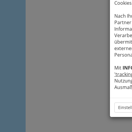
Cookies
Nach Ih
Partner
Informa
Verarbe
übermit
externe
Persona
Mit
INF
'trackin
Nutzung
Ausmaß 
Einste