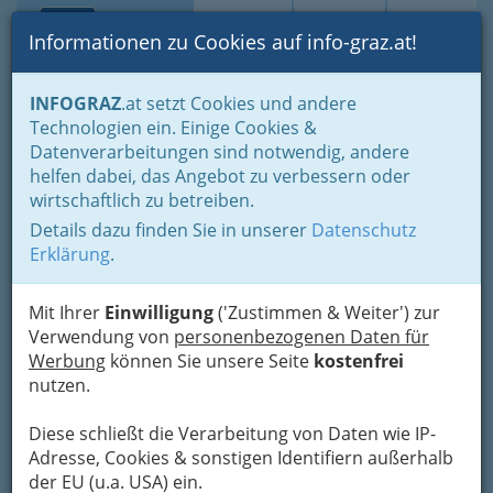
Toggle navi
Suche
Login
Menü
Informationen zu Cookies auf info-graz.at!
Home
Branchen
Tourismus & Freizeitwirtschaft
INFOGRAZ
.at setzt Cookies und andere
Gastronomie
Kaffeehaus - Cafe - Cafés in Graz und Umgebung
Technologien ein. Einige Cookies &
Hubert Auer
Datenverarbeitungen sind notwendig, andere
Nav
helfen dabei, das Angebot zu verbessern oder
Betriebsgesellschaft m.b.H.
wirtschaftlich zu betreiben.
& Co KG
Details dazu finden Sie in unserer
Datenschutz
Erklärung
.
Liebenauer Hauptstraße 119, 8041 Graz
+43 05 96 69-221
Mit Ihrer
Einwilligung
('Zustimmen & Weiter') zur
Verwendung von
personenbezogenen Daten für
Werbung
können Sie unsere Seite
kostenfrei
nutzen.
Karte
Diese schließt die Verarbeitung von Daten wie IP-
Karte anzeigen
Adresse, Cookies & sonstigen Identifiern außerhalb
der EU (u.a. USA) ein.