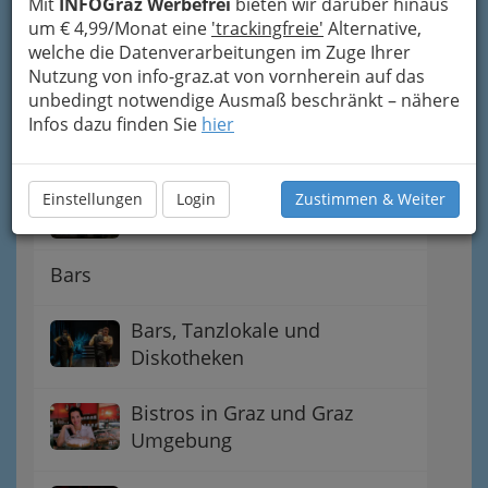
Mit
INFOGraz Werbefrei
bieten wir darüber hinaus
Kaffeerestaurant -
um € 4,99/Monat eine
'trackingfreie'
Alternative,
Restaurantkaffee
welche die Datenverarbeitungen im Zuge Ihrer
Nutzung von info-graz.at von vornherein auf das
Automatenausschank
unbedingt notwendige Ausmaß beschränkt – nähere
Infos dazu finden Sie
hier
Bahnhofs-Gastwirtschaft
Einstellungen
Login
Zustimmen & Weiter
Imbissstand - Imbissstube
Bars
Bars, Tanzlokale und
Diskotheken
Bistros in Graz und Graz
Umgebung