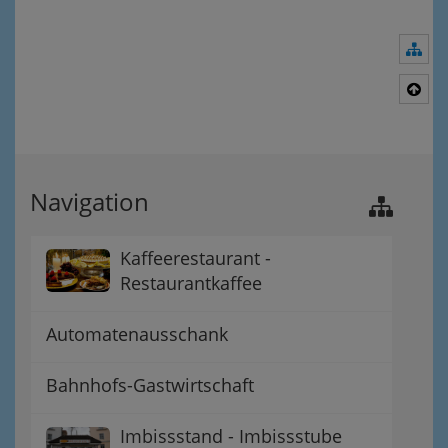
Nav
Nac
Navigation
Kaffeerestaurant -
Restaurantkaffee
Automatenausschank
Bahnhofs-Gastwirtschaft
Imbissstand - Imbissstube