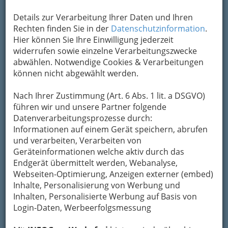
Um die Info-Graz Firmen
vor Spam-Mails zu
Details zur Verarbeitung Ihrer Daten und Ihren
bewahren
, verwenden wir an dieser Stelle zur
Rechten finden Sie in der
Datenschutzinformation
.
Übermittlung Ihrer Nachricht ein sicheres
Hier können Sie Ihre Einwilligung jederzeit
Formular. Ihre Nachricht wird nach dem
widerrufen sowie einzelne Verarbeitungszwecke
Absenden umgehend per Mail an das
abwählen. Notwendige Cookies & Verarbeitungen
Unternehmen Mehlschwalbe Frühstück &
können nicht abgewählt werden.
Süsses weitergeleitet.
Mein Name
Nach Ihrer Zustimmung (Art. 6 Abs. 1 lit. a DSGVO)
führen wir und unsere Partner folgende
Datenverarbeitungsprozesse durch:
Informationen auf einem Gerät speichern, abrufen
Meine Email Adresse
und verarbeiten, Verarbeiten von
Geräteinformationen welche aktiv durch das
Endgerät übermittelt werden, Webanalyse,
Mein Betreff
Webseiten-Optimierung, Anzeigen externer (embed)
Inhalte, Personalisierung von Werbung und
Inhalten, Personalisierte Werbung auf Basis von
Login-Daten, Werbeerfolgsmessung
Meine Nachricht