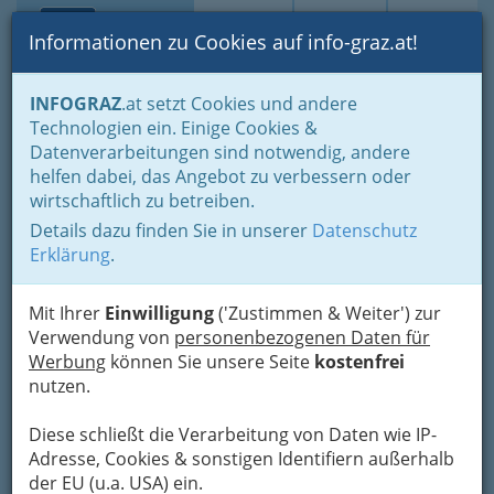
Toggle navi
Suche
Login
Menü
Informationen zu Cookies auf info-graz.at!
Home
Branchen
Tourismus & Freizeitwirtschaft
INFOGRAZ
.at setzt Cookies und andere
Gastronomie
Kaffeehaus - Cafe - Cafés in Graz und Umgebung
Technologien ein. Einige Cookies &
Mehlschwalbe Frühstück &
Datenverarbeitungen sind notwendig, andere
helfen dabei, das Angebot zu verbessern oder
Süsses
wirtschaftlich zu betreiben.
Details dazu finden Sie in unserer
Datenschutz
Kapaunplatz 3, 8010 Graz
Erklärung
.
+43 316 839 939
Mit Ihrer
Einwilligung
('Zustimmen & Weiter') zur
Verwendung von
personenbezogenen Daten für
Werbung
können Sie unsere Seite
kostenfrei
Karte
nutzen.
Karte anzeigen
Diese schließt die Verarbeitung von Daten wie IP-
Adresse, Cookies & sonstigen Identifiern außerhalb
Kontaktaufnahme
der EU (u.a. USA) ein.