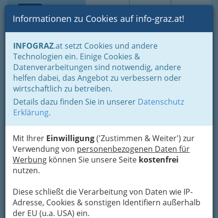
Toggle navi
Suche
Login
Menü
Informationen zu Cookies auf info-graz.at!
Home
Branchen
Tourismus & Freizeitwirtschaft
INFOGRAZ
.at setzt Cookies und andere
Gastronomie
Kaffeerestaurant - Restaurantkaffee
Technologien ein. Einige Cookies &
thomawirt essen - music -
Datenverarbeitungen sind notwendig, andere
helfen dabei, das Angebot zu verbessern oder
lounge
wirtschaftlich zu betreiben.
Details dazu finden Sie in unserer
Datenschutz
Leonhardstraße 40, 8010 Graz
Erklärung
.
+43 316 328 637
+43 316 328 637 - 14
Mit Ihrer
Einwilligung
('Zustimmen & Weiter') zur
Verwendung von
personenbezogenen Daten für
Werbung
können Sie unsere Seite
kostenfrei
nutzen.
Karte
Diese schließt die Verarbeitung von Daten wie IP-
Adresse mit Google Maps anschauen
Adresse, Cookies & sonstigen Identifiern außerhalb
der EU (u.a. USA) ein.