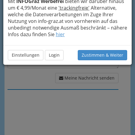
Mit
INFOGraz Werbefrei
bieten wir darüber hinaus
Meine Nachricht
um € 4,99/Monat eine
'trackingfreie'
Alternative,
welche die Datenverarbeitungen im Zuge Ihrer
Nutzung von info-graz.at von vornherein auf das
unbedingt notwendige Ausmaß beschränkt – nähere
Infos dazu finden Sie
hier
Einstellungen
Login
Zustimmen & Weiter
Meine Nachricht senden