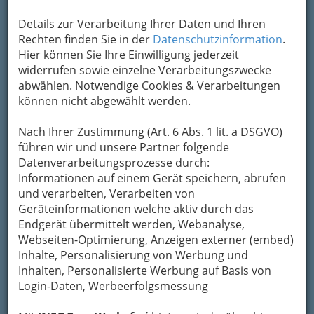
Details zur Verarbeitung Ihrer Daten und Ihren
Kontaktaufnahme
Rechten finden Sie in der
Datenschutzinformation
.
Hier können Sie Ihre Einwilligung jederzeit
Um die Info-Graz Firmen
vor Spam-Mails zu
widerrufen sowie einzelne Verarbeitungszwecke
bewahren
, verwenden wir an dieser Stelle zur
abwählen. Notwendige Cookies & Verarbeitungen
Übermittlung Ihrer Nachricht ein sicheres
können nicht abgewählt werden.
Formular. Ihre Nachricht wird nach dem
Absenden umgehend per Mail an das
Nach Ihrer Zustimmung (Art. 6 Abs. 1 lit. a DSGVO)
Unternehmen Thomawirt essen - music - lounge
führen wir und unsere Partner folgende
weitergeleitet.
Datenverarbeitungsprozesse durch:
Mein Name
Informationen auf einem Gerät speichern, abrufen
und verarbeiten, Verarbeiten von
Geräteinformationen welche aktiv durch das
Meine Email Adresse
Endgerät übermittelt werden, Webanalyse,
Webseiten-Optimierung, Anzeigen externer (embed)
Inhalte, Personalisierung von Werbung und
Inhalten, Personalisierte Werbung auf Basis von
Mein Betreff
Login-Daten, Werbeerfolgsmessung