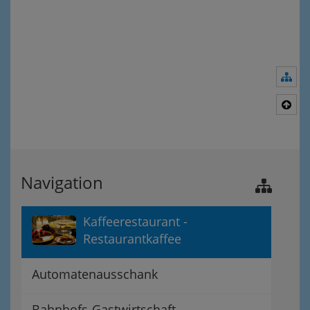
Nav
Nac
Navigation
Kaffeerestaurant -
Restaurantkaffee
Automatenausschank
Bahnhofs-Gastwirtschaft