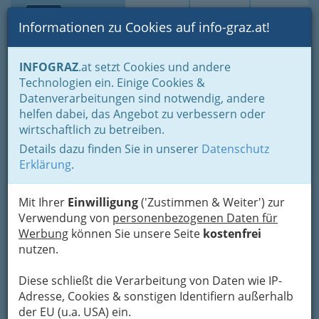
Toggle navi
Suche
Login
Menü
Informationen zu Cookies auf info-graz.at!
Home
Branchen
Tourismus & Freizeitwirtschaft
INFOGRAZ
.at setzt Cookies und andere
Gastronomie
Kaffeerestaurant - Restaurantkaffee
Technologien ein. Einige Cookies &
DIE MÜHLE ein
Datenverarbeitungen sind notwendig, andere
helfen dabei, das Angebot zu verbessern oder
„SchmuckStück“ Johann
wirtschaftlich zu betreiben.
Schmuck
Details dazu finden Sie in unserer
Datenschutz
Erklärung
.
Rathausplatz 2, 8510 Stainz
+43 664 238 28 60
Mit Ihrer
Einwilligung
('Zustimmen & Weiter') zur
Verwendung von
personenbezogenen Daten für
Werbung
können Sie unsere Seite
kostenfrei
nutzen.
Karte
Diese schließt die Verarbeitung von Daten wie IP-
Karte anzeigen
Adresse, Cookies & sonstigen Identifiern außerhalb
der EU (u.a. USA) ein.