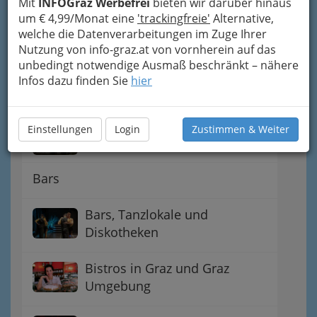
Mit
INFOGraz Werbefrei
bieten wir darüber hinaus
Kaffeerestaurant -
um € 4,99/Monat eine
'trackingfreie'
Alternative,
Restaurantkaffee
welche die Datenverarbeitungen im Zuge Ihrer
Nutzung von info-graz.at von vornherein auf das
Automatenausschank
unbedingt notwendige Ausmaß beschränkt – nähere
Infos dazu finden Sie
hier
Bahnhofs-Gastwirtschaft
Einstellungen
Login
Zustimmen & Weiter
Imbissstand - Imbissstube
Bars
Bars, Tanzlokale und
Diskotheken
Bistros in Graz und Graz
Umgebung