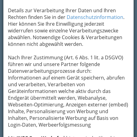
Um die Info-Graz Firmen
vor Spam-Mails zu
Details zur Verarbeitung Ihrer Daten und Ihren
bewahren
, verwenden wir an dieser Stelle zur
Rechten finden Sie in der
Datenschutzinformation
.
Übermittlung Ihrer Nachricht ein sicheres
Hier können Sie Ihre Einwilligung jederzeit
Formular. Ihre Nachricht wird nach dem
widerrufen sowie einzelne Verarbeitungszwecke
Absenden umgehend per Mail an das
abwählen. Notwendige Cookies & Verarbeitungen
Unternehmen USI - Universität Sport Institut
können nicht abgewählt werden.
Graz weitergeleitet.
Mein Name
Nach Ihrer Zustimmung (Art. 6 Abs. 1 lit. a DSGVO)
führen wir und unsere Partner folgende
Datenverarbeitungsprozesse durch:
Informationen auf einem Gerät speichern, abrufen
Meine Email Adresse
und verarbeiten, Verarbeiten von
Geräteinformationen welche aktiv durch das
Endgerät übermittelt werden, Webanalyse,
Mein Betreff
Webseiten-Optimierung, Anzeigen externer (embed)
Inhalte, Personalisierung von Werbung und
Inhalten, Personalisierte Werbung auf Basis von
Login-Daten, Werbeerfolgsmessung
Meine Nachricht