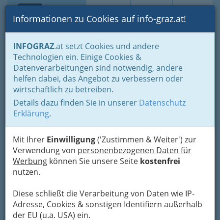
Toggle navi
Suche
Login
Menü
Informationen zu Cookies auf info-graz.at!
Home
Lifestyle
INFOGRAZ
.at setzt Cookies und andere
Studieren, Studium: „Student sein in Graz“ - oder Studentin
Technologien ein. Einige Cookies &
USI - Universität Sport
Datenverarbeitungen sind notwendig, andere
Nav
helfen dabei, das Angebot zu verbessern oder
Institut Graz
wirtschaftlich zu betreiben.
Details dazu finden Sie in unserer
Datenschutz
Universitätsplatz 3, 8010 Graz
Erklärung
.
+43 316 380 - 2255
Mit Ihrer
Einwilligung
('Zustimmen & Weiter') zur
Verwendung von
personenbezogenen Daten für
Werbung
können Sie unsere Seite
kostenfrei
Karte
nutzen.
Karte anzeigen
Diese schließt die Verarbeitung von Daten wie IP-
Adresse, Cookies & sonstigen Identifiern außerhalb
Kontaktaufnahme
der EU (u.a. USA) ein.