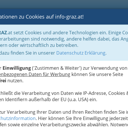
tionen zu Cookies auf info-graz.at!
B
F
G
B
GEN
LOGS
OTOS
ASTRONOMIE
RANCHEN
RAZ
.at setzt Cookies und andere Technologien ein. Einige C
“ - oder Studentin
rarbeitungen sind notwendig, andere helfen dabei, das An
ern oder wirtschaftlich zu betreiben.
innen- und
 dazu finden Sie in unserer
Datenschutz Erklärung
.
W
niversität Graz
er
Einwilligung
('Zustimmen & Weiter') zur Verwendung von
enbezogenen Daten für Werbung
können Sie unsere Seite
rei
nutzen.
chließt die Verarbeitung von Daten wie IP-Adresse, Cookies 
n Identifiern außerhalb der EU (u.a. USA) ein.
 zur Verarbeitung Ihrer Daten und Ihren Rechten finden Sie i
hutzinformation
. Hier können Sie Ihre Einwilligung jederzeit
fen sowie einzelne Verarbeitungszwecke abwählen. Notwen