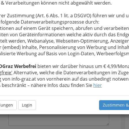
 & Verarbeitungen können nicht abgewählt werden.
rer Zustimmung (Art. 6 Abs. 1 lit. a DSGVO) führen wir und 
 folgende Datenverarbeitungsprozesse durch:
tionen auf einem Gerät speichern, abrufen und verarbeiten
iten von Geräteinformationen welche aktiv durch das Endg
u bewahren
, verwenden wir an dieser Stelle zur
telt werden, Webanalyse, Webseiten-Optimierung, Anzeige
Formular. Ihre Nachricht wird nach dem Absenden
r (embed) Inhalte, Personalisierung von Werbung und Inhal
en ÖH Uni Graz - Hochschülerinnen- und
lisierte Werbung auf Basis von Login-Daten, Werbeerfolg
ergeleitet.
OGraz Werbefrei
bieten wir darüber hinaus um € 4,99/Mona
Meine Nachricht
gfreie'
Alternative, welche die Datenverarbeitungen im Zuge
 von info-graz.at von vornherein auf das unbedingt notwen
beschränkt – nähere Infos dazu finden Sie
hier
llungen
Login
Zustimmen &