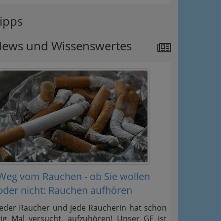
ipps
ews und Wissenswertes
Weg vom Rauchen - ob Sie wollen
oder nicht: Rauchen aufhören
Jeder Raucher und jede Raucherin hat schon
zig Mal versucht, aufzuhören! Unser GF ist