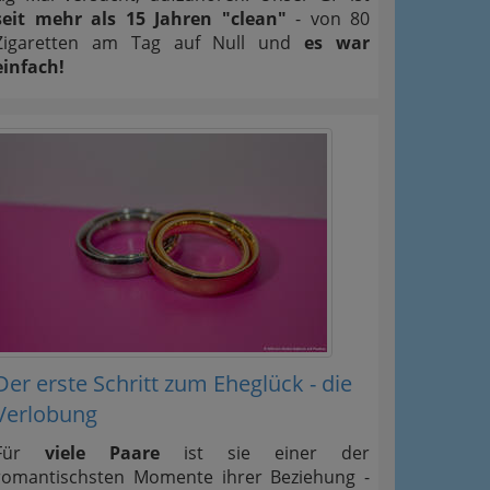
seit mehr als 15 Jahren "clean"
- von 80
Zigaretten am Tag auf Null und
es war
einfach!
Der erste Schritt zum Eheglück - die
Verlobung
Für
viele Paare
ist sie einer der
romantischsten Momente ihrer Beziehung -