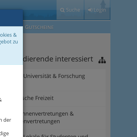
Suche
Login
M
G
EIN IG
UTSCHEINE
ookies &
gebot zu
as Studierende interessiert
Universität & Forschung
studentische Freizeit
&
Studentinnenvertretungen &
n der
Studentenvertretungen
dige
Lokale für Studenten und