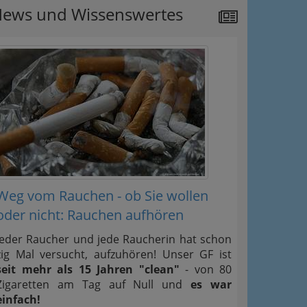
ews und Wissenswertes
Weg vom Rauchen - ob Sie wollen
oder nicht: Rauchen aufhören
Jeder Raucher und jede Raucherin hat schon
zig Mal versucht, aufzuhören! Unser GF ist
seit mehr als 15 Jahren "clean"
- von 80
Zigaretten am Tag auf Null und
es war
einfach!