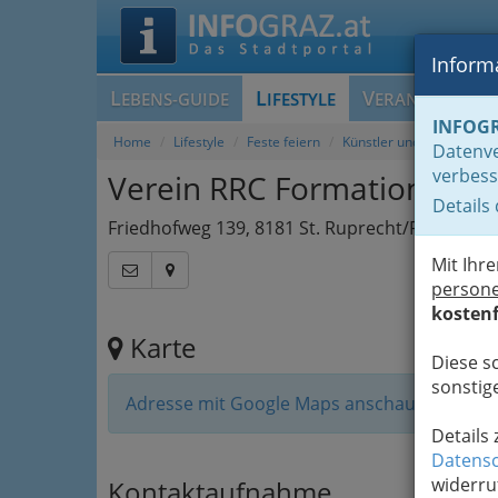
Informa
L
L
V
EBENS-GUIDE
IFESTYLE
ERANSTALTUN
INFOG
Home
Lifestyle
Feste feiern
Künstler und Showacts fü
Datenve
verbess
Verein RRC Formation88
Details
Friedhofweg 139, 8181 St. Ruprecht/Raab
Mit Ihr
person
kostenf
Karte
Diese s
sonstige
Adresse mit Google Maps anschauen
Details
Datensc
widerru
Kontaktaufnahme