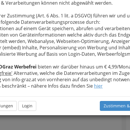
 & Verarbeitungen können nicht abgewählt werden.
u bewahren
, verwenden wir an dieser Stelle zur
Formular. Ihre Nachricht wird nach dem Absenden
rer Zustimmung (Art. 6 Abs. 1 lit. a DSGVO) führen wir und 
 RRC Formation88 weitergeleitet.
 folgende Datenverarbeitungsprozesse durch:
tionen auf einem Gerät speichern, abrufen und verarbeiten
Meine Nachricht
iten von Geräteinformationen welche aktiv durch das Endg
telt werden, Webanalyse, Webseiten-Optimierung, Anzeige
r (embed) Inhalte, Personalisierung von Werbung und Inhal
lisierte Werbung auf Basis von Login-Daten, Werbeerfolg
T
OGraz Werbefrei
bieten wir darüber hinaus um € 4,99/Mona
gfreie'
Alternative, welche die Datenverarbeitungen im Zuge
 von info-graz.at von vornherein auf das unbedingt notwen
A
beschränkt – nähere Infos dazu finden Sie
hier
Meine Nachricht senden
llungen
Login
Zustimmen &