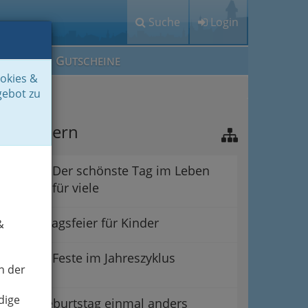
Suche
Login
M
G
EIN IG
UTSCHEINE
ookies &
gebot zu
este feiern
Der schönste Tag im Leben
für viele
Geburtstagsfeier für Kinder
&
Feste im Jahreszyklus
n der
dige
Kindergeburtstag einmal anders