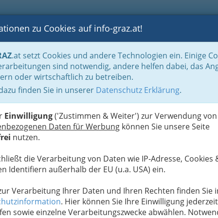
tionen zu Cookies auf info-graz.at!
B
F
G
B
GEN
LOGS
OTOS
ASTRONOMIE
RANCHEN
RAZ
.at setzt Cookies und andere Technologien ein. Einige C
r Ihre Veranstaltung
rarbeitungen sind notwendig, andere helfen dabei, das An
ern oder wirtschaftlich zu betreiben.
 dazu finden Sie in unserer
Datenschutz Erklärung
.
F
er
Einwilligung
('Zustimmen & Weiter') zur Verwendung von
enbezogenen Daten für Werbung
können Sie unsere Seite
rei
nutzen.
chließt die Verarbeitung von Daten wie IP-Adresse, Cookies 
n Identifiern außerhalb der EU (u.a. USA) ein.
 zur Verarbeitung Ihrer Daten und Ihren Rechten finden Sie i
hutzinformation
. Hier können Sie Ihre Einwilligung jederzeit
fen sowie einzelne Verarbeitungszwecke abwählen. Notwen