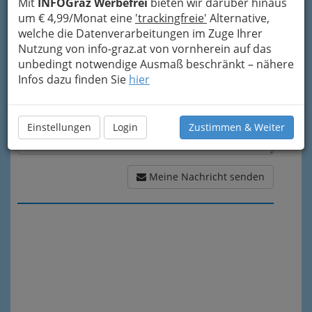
Mit
INFOGraz Werbefrei
bieten wir darüber hinaus
Meine Nachricht
um € 4,99/Monat eine
'trackingfreie'
Alternative,
welche die Datenverarbeitungen im Zuge Ihrer
Nutzung von info-graz.at von vornherein auf das
unbedingt notwendige Ausmaß beschränkt – nähere
Infos dazu finden Sie
hier
Einstellungen
Login
Zustimmen & Weiter
Meine Nachricht senden