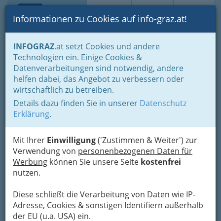
Toggle navi
Suche
Login
Menü
Informationen zu Cookies auf info-graz.at!
Home
Branchen
Gastronomie - regional und international
INFOGRAZ
.at setzt Cookies und andere
Buschenschenken - Buschenschänken
Technologien ein. Einige Cookies &
Buschenschänke nach Orten
Leibnitz
Datenverarbeitungen sind notwendig, andere
Weingut und
Nav
helfen dabei, das Angebot zu verbessern oder
wirtschaftlich zu betreiben.
Buschenschank Sternat
Details dazu finden Sie in unserer
Datenschutz
Eichberg 94, 8454 Arnfels
Erklärung
.
+43 3455 442
Mit Ihrer
Einwilligung
('Zustimmen & Weiter') zur
Verwendung von
personenbezogenen Daten für
Werbung
können Sie unsere Seite
kostenfrei
nutzen.
Karte
Diese schließt die Verarbeitung von Daten wie IP-
Adresse mit Google Maps anschauen
Adresse, Cookies & sonstigen Identifiern außerhalb
der EU (u.a. USA) ein.