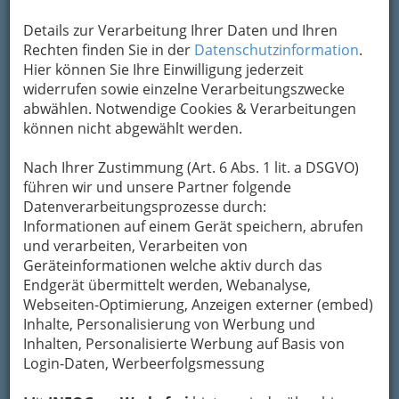
Kontaktaufnahme
Details zur Verarbeitung Ihrer Daten und Ihren
Rechten finden Sie in der
Datenschutzinformation
.
Um die Info-Graz Firmen
vor Spam-Mails zu
Hier können Sie Ihre Einwilligung jederzeit
bewahren
, verwenden wir an dieser Stelle zur
widerrufen sowie einzelne Verarbeitungszwecke
Übermittlung Ihrer Nachricht ein sicheres
abwählen. Notwendige Cookies & Verarbeitungen
Formular. Ihre Nachricht wird nach dem
können nicht abgewählt werden.
Absenden umgehend per Mail an das
Unternehmen Weingut und Buschenschank
Nach Ihrer Zustimmung (Art. 6 Abs. 1 lit. a DSGVO)
Sternat weitergeleitet.
führen wir und unsere Partner folgende
Datenverarbeitungsprozesse durch:
Mein Name
Informationen auf einem Gerät speichern, abrufen
und verarbeiten, Verarbeiten von
Geräteinformationen welche aktiv durch das
Meine Email Adresse
Endgerät übermittelt werden, Webanalyse,
Webseiten-Optimierung, Anzeigen externer (embed)
Inhalte, Personalisierung von Werbung und
Inhalten, Personalisierte Werbung auf Basis von
Mein Betreff
Login-Daten, Werbeerfolgsmessung