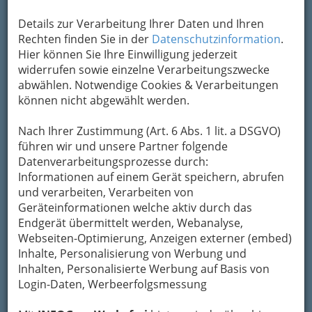
Kontaktaufnahme
Details zur Verarbeitung Ihrer Daten und Ihren
Um die Info-Graz Firmen
vor Spam-Mails zu
Rechten finden Sie in der
Datenschutzinformation
.
bewahren
, verwenden wir an dieser Stelle zur
Hier können Sie Ihre Einwilligung jederzeit
Übermittlung Ihrer Nachricht ein sicheres
widerrufen sowie einzelne Verarbeitungszwecke
Formular. Ihre Nachricht wird nach dem
abwählen. Notwendige Cookies & Verarbeitungen
Absenden umgehend per Mail an das
können nicht abgewählt werden.
Unternehmen Weingut Gründl weitergeleitet.
Mein Name
Nach Ihrer Zustimmung (Art. 6 Abs. 1 lit. a DSGVO)
führen wir und unsere Partner folgende
Datenverarbeitungsprozesse durch:
Informationen auf einem Gerät speichern, abrufen
Meine Email Adresse
und verarbeiten, Verarbeiten von
Geräteinformationen welche aktiv durch das
Endgerät übermittelt werden, Webanalyse,
Mein Betreff
Webseiten-Optimierung, Anzeigen externer (embed)
Inhalte, Personalisierung von Werbung und
Inhalten, Personalisierte Werbung auf Basis von
Login-Daten, Werbeerfolgsmessung
Meine Nachricht