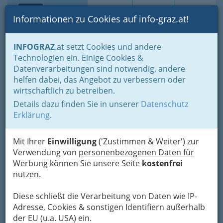
Toggle navi
Suche
Login
Menü
Informationen zu Cookies auf info-graz.at!
Home
Branchen
Gastronomie - regional und international
INFOGRAZ
.at setzt Cookies und andere
Buschenschenken - Buschenschänken
Technologien ein. Einige Cookies &
Buschenschänke nach Orten
Leibnitz
Datenverarbeitungen sind notwendig, andere
Weingut Gründl
Nav
helfen dabei, das Angebot zu verbessern oder
wirtschaftlich zu betreiben.
Sonnenstraße 11, 8423 St. Veit am Vogau
Details dazu finden Sie in unserer
Datenschutz
+43 3453 2110
Erklärung
.
Mit Ihrer
Einwilligung
('Zustimmen & Weiter') zur
Verwendung von
personenbezogenen Daten für
Karte
Werbung
können Sie unsere Seite
kostenfrei
nutzen.
Adresse mit Google Maps anschauen
Diese schließt die Verarbeitung von Daten wie IP-
Adresse, Cookies & sonstigen Identifiern außerhalb
der EU (u.a. USA) ein.