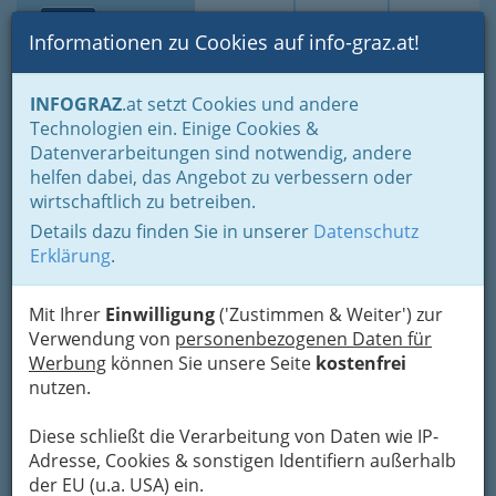
Toggle navi
Suche
Login
Menü
Informationen zu Cookies auf info-graz.at!
Home
Branchen
Gastronomie - regional und international
INFOGRAZ
.at setzt Cookies und andere
Buschenschenken - Buschenschänken
Technologien ein. Einige Cookies &
Buschenschänke nach Orten
Leutschach
Datenverarbeitungen sind notwendig, andere
Weingut Puschnig
Nav
helfen dabei, das Angebot zu verbessern oder
wirtschaftlich zu betreiben.
Glanzer Kellerstraße 32, 8463 Leutschach
Details dazu finden Sie in unserer
Datenschutz
+43 3454 329
Erklärung
.
+43 664 432 35 27
Mit Ihrer
Einwilligung
('Zustimmen & Weiter') zur
Verwendung von
personenbezogenen Daten für
Werbung
können Sie unsere Seite
kostenfrei
Karte
nutzen.
Karte anzeigen
Diese schließt die Verarbeitung von Daten wie IP-
Adresse, Cookies & sonstigen Identifiern außerhalb
Kontaktaufnahme
der EU (u.a. USA) ein.