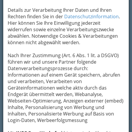
Um die Info-Graz Firmen
vor Spam-Mails zu
Details zur Verarbeitung Ihrer Daten und Ihren
bewahren
, verwenden wir an dieser Stelle zur
Rechten finden Sie in der
Datenschutzinformation
.
Übermittlung Ihrer Nachricht ein sicheres
Hier können Sie Ihre Einwilligung jederzeit
Formular. Ihre Nachricht wird nach dem
widerrufen sowie einzelne Verarbeitungszwecke
Absenden umgehend per Mail an das
abwählen. Notwendige Cookies & Verarbeitungen
Unternehmen Weingut Puschnig weitergeleitet.
können nicht abgewählt werden.
Mein Name
Nach Ihrer Zustimmung (Art. 6 Abs. 1 lit. a DSGVO)
führen wir und unsere Partner folgende
Datenverarbeitungsprozesse durch:
Meine Email Adresse
Informationen auf einem Gerät speichern, abrufen
und verarbeiten, Verarbeiten von
Geräteinformationen welche aktiv durch das
Mein Betreff
Endgerät übermittelt werden, Webanalyse,
Webseiten-Optimierung, Anzeigen externer (embed)
Inhalte, Personalisierung von Werbung und
Inhalten, Personalisierte Werbung auf Basis von
Meine Nachricht
Login-Daten, Werbeerfolgsmessung