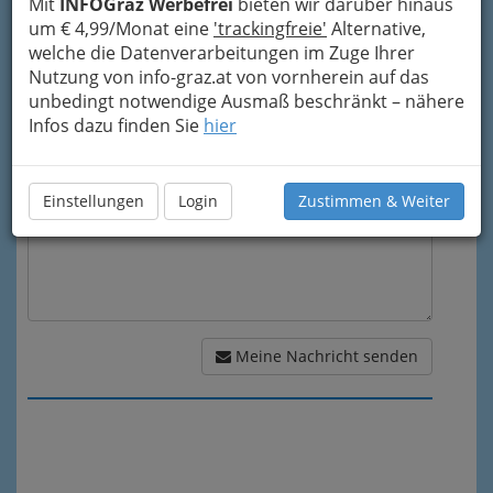
Mit
INFOGraz Werbefrei
bieten wir darüber hinaus
Mein Betreff
um € 4,99/Monat eine
'trackingfreie'
Alternative,
welche die Datenverarbeitungen im Zuge Ihrer
Nutzung von info-graz.at von vornherein auf das
Meine Nachricht
unbedingt notwendige Ausmaß beschränkt – nähere
Infos dazu finden Sie
hier
Einstellungen
Login
Zustimmen & Weiter
Meine Nachricht senden