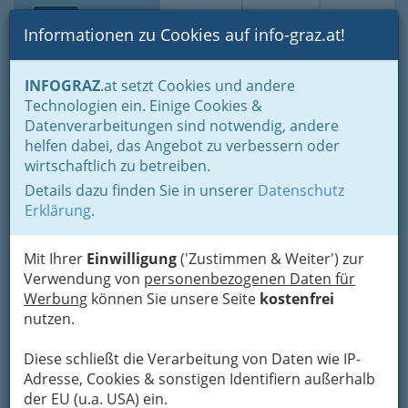
Toggle navi
Suche
Login
Menü
Informationen zu Cookies auf info-graz.at!
Home
Gastronomie
Kriterien Auswahl
Rauchfreie Lokale
INFOGRAZ
.at setzt Cookies und andere
Technologien ein. Einige Cookies &
Stoffbauer *** Wirtshaus
Nav
Datenverarbeitungen sind notwendig, andere
und Hotel - Stoffbauer
helfen dabei, das Angebot zu verbessern oder
Gastronomie und Hotelerie
wirtschaftlich zu betreiben.
Details dazu finden Sie in unserer
Datenschutz
Gesellschaft m.b.H.
Erklärung
.
Oberer Plattenweg 21, 8043 Graz-Kroisbach
+43 316 685 300
Mit Ihrer
Einwilligung
('Zustimmen & Weiter') zur
+43 316 685 108
Verwendung von
personenbezogenen Daten für
Werbung
können Sie unsere Seite
kostenfrei
nutzen.
Diese schließt die Verarbeitung von Daten wie IP-
Karte
Adresse, Cookies & sonstigen Identifiern außerhalb
der EU (u.a. USA) ein.