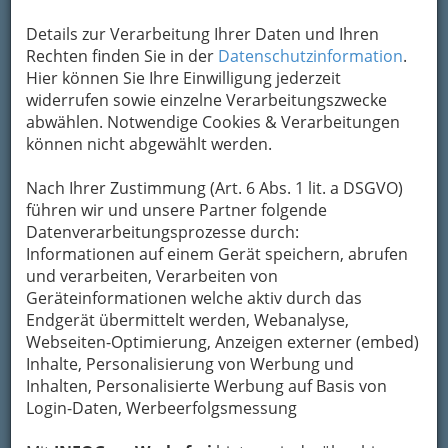
Adresse mit Google Maps anschauen
Details zur Verarbeitung Ihrer Daten und Ihren
Rechten finden Sie in der
Datenschutzinformation
.
Hier können Sie Ihre Einwilligung jederzeit
Kontaktaufnahme
widerrufen sowie einzelne Verarbeitungszwecke
Um die Info-Graz Firmen
abwählen. Notwendige Cookies & Verarbeitungen
vor Spam-Mails zu
bewahren
können nicht abgewählt werden.
, verwenden wir an dieser Stelle zur
Übermittlung Ihrer Nachricht ein sicheres
Formular. Ihre Nachricht wird nach dem
Nach Ihrer Zustimmung (Art. 6 Abs. 1 lit. a DSGVO)
Absenden umgehend per Mail an das
führen wir und unsere Partner folgende
Unternehmen Stoffbauer*** Wirtshaus und
Datenverarbeitungsprozesse durch:
Hotel - Stoffbauer Gastronomie und Hotelerie
Informationen auf einem Gerät speichern, abrufen
Gesellschaft m.b.H. weitergeleitet.
und verarbeiten, Verarbeiten von
Geräteinformationen welche aktiv durch das
Mein Name
Endgerät übermittelt werden, Webanalyse,
Webseiten-Optimierung, Anzeigen externer (embed)
Inhalte, Personalisierung von Werbung und
Meine Email Adresse
Inhalten, Personalisierte Werbung auf Basis von
Login-Daten, Werbeerfolgsmessung