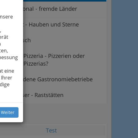
International - fremde Länder
unsere
Gourmet - Hauben und Sterne
,
erät
Vegetarisch
n
ten,
Pizzeria - Pizzerien oder
smessung
Pizzerias?
t eine
 Ihrer
Verschiedene Gastronomiebetriebe
dige
Rasthäuser - Raststätten
ipps
 Weiter
Test