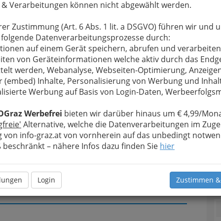
 & Verarbeitungen können nicht abgewählt werden.
u bewahren
, verwenden wir an dieser Stelle zur
rer Zustimmung (Art. 6 Abs. 1 lit. a DSGVO) führen wir und 
Formular. Ihre Nachricht wird nach dem Absenden
 folgende Datenverarbeitungsprozesse durch:
en 3 goldenen Kugeln Riesstraße LKH - Kraemer-
tionen auf einem Gerät speichern, abrufen und verarbeiten
iten von Geräteinformationen welche aktiv durch das Endg
Meine Nachricht
telt werden, Webanalyse, Webseiten-Optimierung, Anzeige
r (embed) Inhalte, Personalisierung von Werbung und Inhal
lisierte Werbung auf Basis von Login-Daten, Werbeerfolg
OGraz Werbefrei
bieten wir darüber hinaus um € 4,99/Mona
gfreie'
Alternative, welche die Datenverarbeitungen im Zuge
 von info-graz.at von vornherein auf das unbedingt notwen
beschränkt – nähere Infos dazu finden Sie
hier
T
llungen
Login
Zustimmen &
Meine Nachricht senden