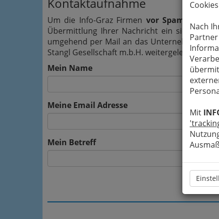
Kontaktaufnahme
Cookies
Um die Info-Graz Firmen
vor Spam-Mails z
Nach Ih
Übermittlung Ihrer Nachricht ein sicheres 
Partner
umgehend per Mail an das Unternehmen Zu d
Informa
Stangl Gesellschaft m.b.H. weitergeleitet.
Verarbe
Mein Name
übermit
externe
Persona
Meine Email Adresse
Mit
INF
'trackin
Nutzung
Mein Betreff
Ausmaß 
Einste