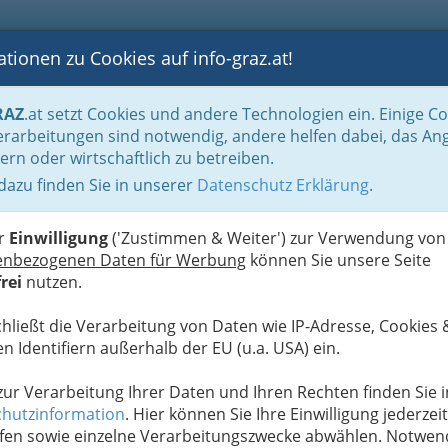
tionen zu Cookies auf info-graz.at!
B
F
G
B
GEN
LOGS
OTOS
ASTRONOMIE
RANCHEN
RAZ
.at setzt Cookies und andere Technologien ein. Einige C
sthäuser
Österreichisch - heimische Schmankerln
rarbeitungen sind notwendig, andere helfen dabei, das An
ern oder wirtschaftlich zu betreiben.
Riesstraße LKH - Kraemer-
 dazu finden Sie in unserer
Datenschutz Erklärung
.
E
er
Einwilligung
('Zustimmen & Weiter') zur Verwendung von
enbezogenen Daten für Werbung
können Sie unsere Seite
rei
nutzen.
chließt die Verarbeitung von Daten wie IP-Adresse, Cookies 
n Identifiern außerhalb der EU (u.a. USA) ein.
 zur Verarbeitung Ihrer Daten und Ihren Rechten finden Sie i
hutzinformation
. Hier können Sie Ihre Einwilligung jederzeit
fen sowie einzelne Verarbeitungszwecke abwählen. Notwen