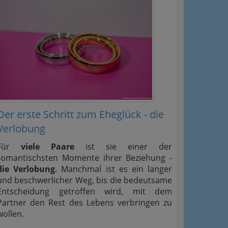
Der erste Schritt zum Eheglück - die
Verlobung
Für
viele Paare
ist sie einer der
romantischsten Momente ihrer Beziehung -
die Verlobung
. Manchmal ist es ein langer
und beschwerlicher Weg, bis die bedeutsame
Entscheidung getroffen wird, mit dem
Partner den Rest des Lebens verbringen zu
wollen.