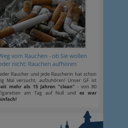
Weg vom Rauchen - ob Sie wollen
oder nicht: Rauchen aufhören
Jeder Raucher und jede Raucherin hat schon
zig Mal versucht, aufzuhören! Unser GF ist
seit mehr als 15 Jahren "clean"
- von 80
Zigaretten am Tag auf Null und
es war
einfach!