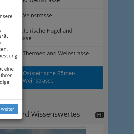
Klöcher Weinstrasse
unsere
,
Suedoststeirische Hügelland
erät
Weinstrasse
n
ten,
Thermenland Weinstrasse
smessung
t eine
Oststeirische Römer-
 Ihrer
Weinstrasse
dige
ipps
 Weiter
ews und Wissenswertes