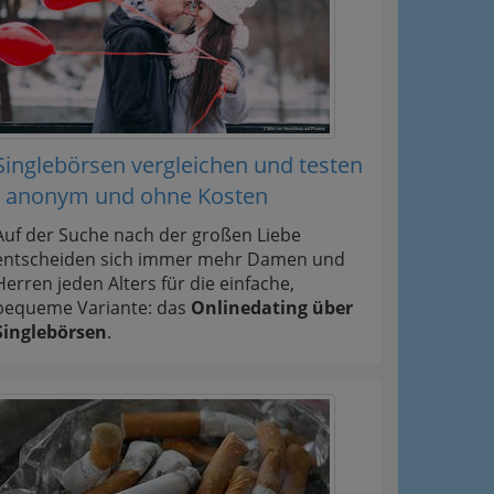
Singlebörsen vergleichen und testen
- anonym und ohne Kosten
Auf der Suche nach der großen Liebe
entscheiden sich immer mehr Damen und
Herren jeden Alters für die einfache,
bequeme Variante: das
Onlinedating über
Singlebörsen
.