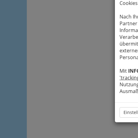
Cookies
Nach Ih
Partner
Informa
Verarbe
übermit
externe
Persona
Mit
INF
'trackin
Nutzung
Ausmaß 
Einste