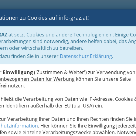
tionen zu Cookies auf info-graz.at!
B
F
G
B
GEN
LOGS
OTOS
ASTRONOMIE
RANCHEN
RAZ
.at setzt Cookies und andere Technologien ein. Einige C
Steirische Weinstraßen
Oststeirische Römer-Weinstrasse
rarbeitungen sind notwendig, andere helfen dabei, das An
ern oder wirtschaftlich zu betreiben.
er
 dazu finden Sie in unserer
Datenschutz Erklärung
.
S
er
Einwilligung
('Zustimmen & Weiter') zur Verwendung von
enbezogenen Daten für Werbung
können Sie unsere Seite
rei
nutzen.
chließt die Verarbeitung von Daten wie IP-Adresse, Cookies 
n Identifiern außerhalb der EU (u.a. USA) ein.
 zur Verarbeitung Ihrer Daten und Ihren Rechten finden Sie i
hutzinformation
. Hier können Sie Ihre Einwilligung jederzeit
fen sowie einzelne Verarbeitungszwecke abwählen. Notwen