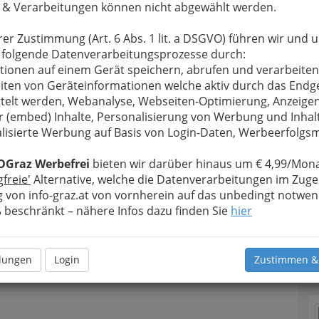
 & Verarbeitungen können nicht abgewählt werden.
rer Zustimmung (Art. 6 Abs. 1 lit. a DSGVO) führen wir und 
 folgende Datenverarbeitungsprozesse durch:
tionen auf einem Gerät speichern, abrufen und verarbeiten
iten von Geräteinformationen welche aktiv durch das Endg
telt werden, Webanalyse, Webseiten-Optimierung, Anzeige
r (embed) Inhalte, Personalisierung von Werbung und Inhal
lisierte Werbung auf Basis von Login-Daten, Werbeerfolg
OGraz Werbefrei
bieten wir darüber hinaus um € 4,99/Mona
gfreie'
Alternative, welche die Datenverarbeitungen im Zuge
 von info-graz.at von vornherein auf das unbedingt notwen
beschränkt – nähere Infos dazu finden Sie
hier
T
llungen
Login
Zustimmen &
N