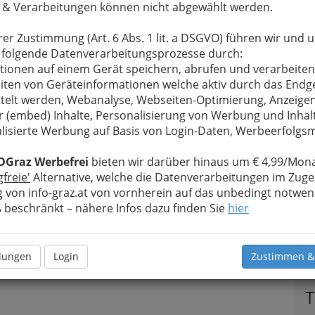
 & Verarbeitungen können nicht abgewählt werden.
rer Zustimmung (Art. 6 Abs. 1 lit. a DSGVO) führen wir und 
 folgende Datenverarbeitungsprozesse durch:
tionen auf einem Gerät speichern, abrufen und verarbeiten
iten von Geräteinformationen welche aktiv durch das Endg
telt werden, Webanalyse, Webseiten-Optimierung, Anzeige
r (embed) Inhalte, Personalisierung von Werbung und Inhal
lisierte Werbung auf Basis von Login-Daten, Werbeerfolg
OGraz Werbefrei
bieten wir darüber hinaus um € 4,99/Mona
gfreie'
Alternative, welche die Datenverarbeitungen im Zuge
 von info-graz.at von vornherein auf das unbedingt notwen
beschränkt – nähere Infos dazu finden Sie
hier
llungen
Login
Zustimmen &
T