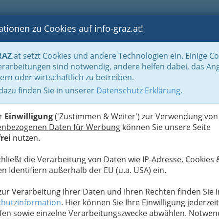
tionen zu Cookies auf info-graz.at!
B
F
G
B
GEN
LOGS
OTOS
ASTRONOMIE
RANCHEN
RAZ
.at setzt Cookies und andere Technologien ein. Einige C
Der Handel nach WKO-Gliederung
Vieh- & Fleischgroßhandel
Pferdehandel
rarbeitungen sind notwendig, andere helfen dabei, das An
ern oder wirtschaftlich zu betreiben.
 dazu finden Sie in unserer
Datenschutz Erklärung
.
N
er
Einwilligung
('Zustimmen & Weiter') zur Verwendung von
enbezogenen Daten für Werbung
können Sie unsere Seite
r Menschheit als Reit-, Arbeits- und Lasttiere eine bedeutende
rei
nutzen.
eider Arten lässt sich nicht mehr genau eruieren, Schätzungen
und beim Hauspferd etwas später. Ein weiterer wichtiger Bereich
chließt die Verarbeitung von Daten wie IP-Adresse, Cookies 
 Auch die Stuten- und Eselsmilch werden verwendet und die Haut
n Identifiern außerhalb der EU (u.a. USA) ein.
u anderen Nutztieren spielten diese Zwecke jedoch stets eine
 zur Verarbeitung Ihrer Daten und Ihren Rechten finden Sie i
hutzinformation
. Hier können Sie Ihre Einwilligung jederzeit
fen sowie einzelne Verarbeitungszwecke abwählen. Notwen