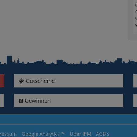
Gutscheine
Gewinnen
ressum
Google Analytics™
Über IPM
AGB's