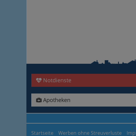
Notdienste
Apotheken
Startseite
Werben ohne Streuverluste
Imp