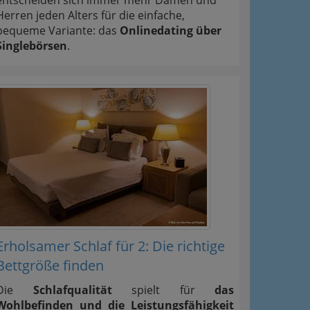
entscheiden sich immer mehr Damen und
Herren jeden Alters für die einfache,
bequeme Variante: das
Onlinedating über
Singlebörsen
.
Erholsamer Schlaf für 2: Die richtige
Bettgröße finden
Die
Schlafqualität
spielt für
das
Wohlbefinden und die Leistungsfähigkeit