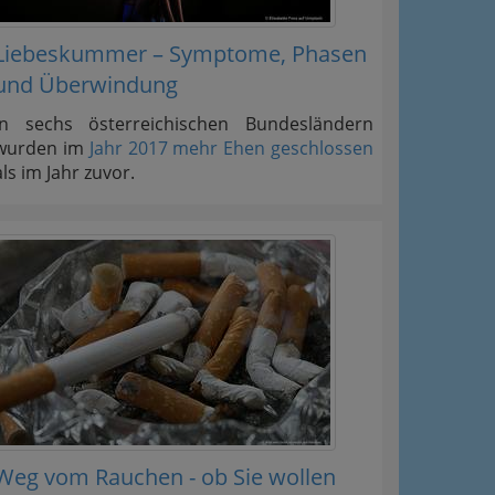
Liebeskummer – Symptome, Phasen
und Überwindung
In sechs österreichischen Bundesländern
wurden im
Jahr 2017 mehr Ehen geschlossen
als im Jahr zuvor.
Weg vom Rauchen - ob Sie wollen