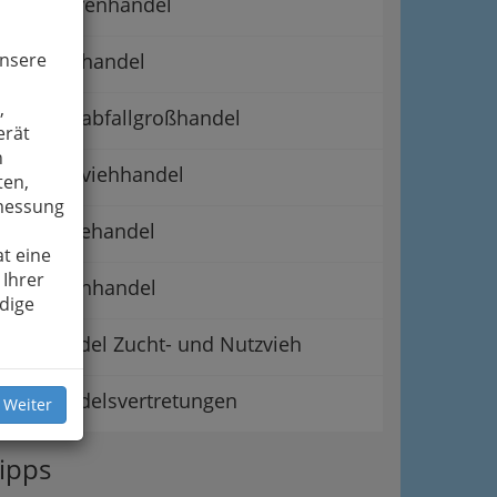
Rauhwarenhandel
unsere
Rohhauthandel
,
Schlachtabfallgroßhandel
erät
n
Schlachtviehhandel
ten,
smessung
Schweinehandel
t eine
 Ihrer
Stechviehhandel
dige
Viehhandel Zucht- und Nutzvieh
Viehhandelsvertretungen
 Weiter
ipps