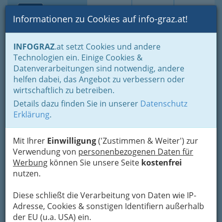
Toggle navi
Suche
Login
Menü
Informationen zu Cookies auf info-graz.at!
Home
Branchen
Einkaufen & Schenken - der Handel
INFOGRAZ
.at setzt Cookies und andere
Der Handel nach WKO-Gliederung
Vieh- & Fleischgroßhandel
Technologien ein. Einige Cookies &
Viehhandelsvertretungen
Datenverarbeitungen sind notwendig, andere
Nav
helfen dabei, das Angebot zu verbessern oder
Viehhandelsvertretungen
wirtschaftlich zu betreiben.
Details dazu finden Sie in unserer
Datenschutz
Erklärung
.
Mit Ihrer
Einwilligung
('Zustimmen & Weiter') zur
Verwendung von
personenbezogenen Daten für
Werbung
können Sie unsere Seite
kostenfrei
nutzen.
Diese schließt die Verarbeitung von Daten wie IP-
Adresse, Cookies & sonstigen Identifiern außerhalb
der EU (u.a. USA) ein.