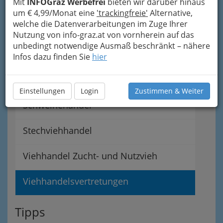
Mit
INFOGraz Werbefrei
bieten wir darüber hinaus
Rauhwarenhandel
um € 4,99/Monat eine
'trackingfreie'
Alternative,
welche die Datenverarbeitungen im Zuge Ihrer
Rohhauthandel
Nutzung von info-graz.at von vornherein auf das
unbedingt notwendige Ausmaß beschränkt – nähere
Schlachtabfallgroßhandel
Infos dazu finden Sie
hier
Schlachtviehhandel
Einstellungen
Login
Zustimmen & Weiter
Schweinehandel
Stechviehhandel
Viehhandel Zucht- und Nutzvieh
Viehhandelsvertretungen
Tipps