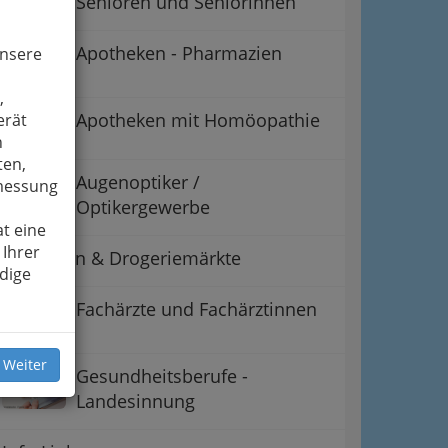
Senioren und Seniorinnen
Apotheken - Pharmazien
unsere
,
Apotheken mit Homöopathie
erät
n
ten,
Augenoptiker /
smessung
Optikergewerbe
t eine
 Ihrer
Drogerien & Drogeriemärkte
dige
Fachärzte und Fachärztinnen
 Weiter
Gesundheitsberufe -
Landesinnung