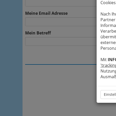
Cookies
Meine Email Adresse
Nach Ih
Partner
Informa
Verarbe
Mein Betreff
übermit
externe
Persona
Mit
INF
'trackin
Nutzung
Ausmaß 
Einste