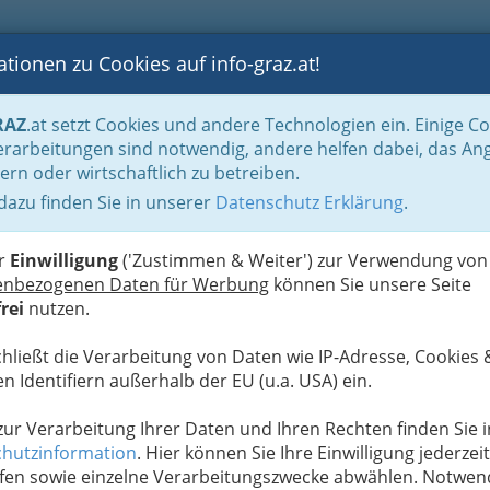
tionen zu Cookies auf info-graz.at!
B
F
G
B
GEN
LOGS
OTOS
ASTRONOMIE
RANCHEN
RAZ
.at setzt Cookies und andere Technologien ein. Einige C
apie
rarbeitungen sind notwendig, andere helfen dabei, das An
ern oder wirtschaftlich zu betreiben.
 dazu finden Sie in unserer
Datenschutz Erklärung
.
G
er
Einwilligung
('Zustimmen & Weiter') zur Verwendung von
enbezogenen Daten für Werbung
können Sie unsere Seite
rei
nutzen.
chließt die Verarbeitung von Daten wie IP-Adresse, Cookies 
u bewahren
, verwenden wir an dieser Stelle zur
n Identifiern außerhalb der EU (u.a. USA) ein.
Formular. Ihre Nachricht wird nach dem Absenden
la Wolfsgruber weitergeleitet.
 zur Verarbeitung Ihrer Daten und Ihren Rechten finden Sie i
hutzinformation
. Hier können Sie Ihre Einwilligung jederzeit
Meine Nachricht
fen sowie einzelne Verarbeitungszwecke abwählen. Notwen