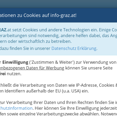
tionen zu Cookies auf info-graz.at!
B
F
G
B
GEN
LOGS
OTOS
ASTRONOMIE
RANCHEN
RAZ
.at setzt Cookies und andere Technologien ein. Einige C
apie
rarbeitungen sind notwendig, andere helfen dabei, das An
ern oder wirtschaftlich zu betreiben.
 dazu finden Sie in unserer
Datenschutz Erklärung
.
G
er
Einwilligung
('Zustimmen & Weiter') zur Verwendung von
enbezogenen Daten für Werbung
können Sie unsere Seite
rei
nutzen.
chließt die Verarbeitung von Daten wie IP-Adresse, Cookies 
n Identifiern außerhalb der EU (u.a. USA) ein.
 zur Verarbeitung Ihrer Daten und Ihren Rechten finden Sie i
hutzinformation
. Hier können Sie Ihre Einwilligung jederzeit
fen sowie einzelne Verarbeitungszwecke abwählen. Notwen