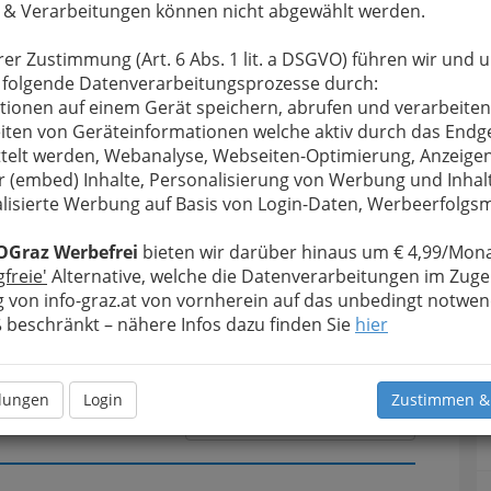
 & Verarbeitungen können nicht abgewählt werden.
rer Zustimmung (Art. 6 Abs. 1 lit. a DSGVO) führen wir und 
u bewahren
, verwenden wir an dieser Stelle zur
 folgende Datenverarbeitungsprozesse durch:
Formular. Ihre Nachricht wird nach dem Absenden
tionen auf einem Gerät speichern, abrufen und verarbeiten
na Rosegger weitergeleitet.
iten von Geräteinformationen welche aktiv durch das Endg
telt werden, Webanalyse, Webseiten-Optimierung, Anzeige
Meine Nachricht
r (embed) Inhalte, Personalisierung von Werbung und Inhal
lisierte Werbung auf Basis von Login-Daten, Werbeerfolg
OGraz Werbefrei
bieten wir darüber hinaus um € 4,99/Mona
gfreie'
Alternative, welche die Datenverarbeitungen im Zuge
 von info-graz.at von vornherein auf das unbedingt notwen
beschränkt – nähere Infos dazu finden Sie
hier
llungen
Login
Zustimmen &
Meine Nachricht senden