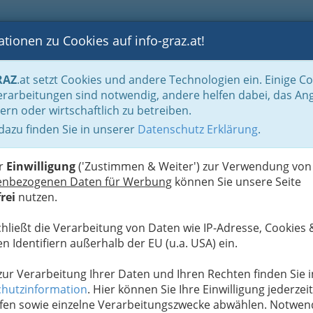
tionen zu Cookies auf info-graz.at!
B
F
G
B
GEN
LOGS
OTOS
ASTRONOMIE
RANCHEN
RAZ
.at setzt Cookies und andere Technologien ein. Einige C
ediziner - Ärzte - Hausarzt
rarbeitungen sind notwendig, andere helfen dabei, das An
ern oder wirtschaftlich zu betreiben.
nger - Ärztin für
 dazu finden Sie in unserer
Datenschutz Erklärung
.
G
er
Einwilligung
('Zustimmen & Weiter') zur Verwendung von
enbezogenen Daten für Werbung
können Sie unsere Seite
rei
nutzen.
chließt die Verarbeitung von Daten wie IP-Adresse, Cookies 
n Identifiern außerhalb der EU (u.a. USA) ein.
 zur Verarbeitung Ihrer Daten und Ihren Rechten finden Sie i
hutzinformation
. Hier können Sie Ihre Einwilligung jederzeit
fen sowie einzelne Verarbeitungszwecke abwählen. Notwen