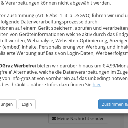
 & Verarbeitungen können nicht abgewählt werden.
rer Zustimmung (Art. 6 Abs. 1 lit. a DSGVO) führen wir und 
 folgende Datenverarbeitungsprozesse durch:
u bewahren
, verwenden wir an dieser Stelle zur
tionen auf einem Gerät speichern, abrufen und verarbeiten
Formular. Ihre Nachricht wird nach dem Absenden
iten von Geräteinformationen welche aktiv durch das Endg
r. Barbara Bachmann-Fattinger - Ärztin für
telt werden, Webanalyse, Webseiten-Optimierung, Anzeige
r (embed) Inhalte, Personalisierung von Werbung und Inhal
Meine Nachricht
lisierte Werbung auf Basis von Login-Daten, Werbeerfolg
OGraz Werbefrei
bieten wir darüber hinaus um € 4,99/Mona
gfreie'
Alternative, welche die Datenverarbeitungen im Zuge
 von info-graz.at von vornherein auf das unbedingt notwen
beschränkt – nähere Infos dazu finden Sie
hier
llungen
Login
Zustimmen &
Meine Nachricht senden